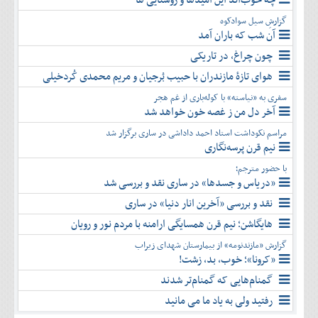
گزارشِ سیل سوادکوه
آن شب که باران آمد
چون چراغ، در تاریکی
هوای تازۀ مازندران با حبیب بُرجیان و مریم محمدی کُردخیلی
سفری به «نیاسته» با کوله‌باری از غم هجر
آخر دل من ز غصه خون خواهد شد
مراسم نکوداشت استاد احمد داداشی در ساری برگزار شد
نیم قرن پرسه‌نگاری
با حضور مترجم؛
«دریاس و جسدها» در ساری نقد و بررسی شد
نقد و بررسی «آخرین انار دنیا» در ساری
هایگاشن؛ نیم قرن همسایگی ارامنه با مردم نور و رویان
گزارش «مازندنومه» از بیمارستان شهدای زیراب
«کرونا»؛ خوب، بد، زشت!
گمنام‌هایی که گمنام‌تر شدند
رفتید ولی به یاد ما می مانید