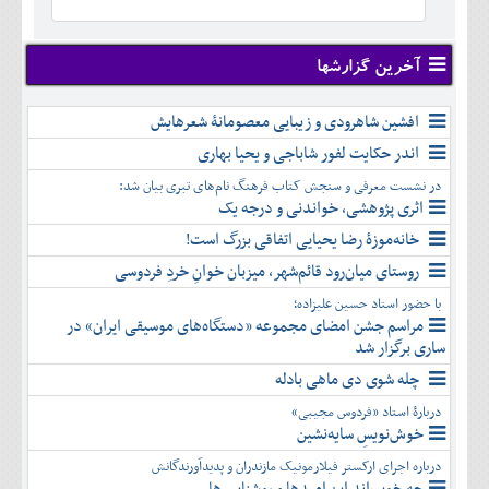
خرداد
مرداد
مهر
آذر
بهمن
تير
شهريور
آبان
دی
اسفند
مرداد
مهر
آذر
بهمن
شهريور
آخرین گزارشها
آبان
دی
اسفند
مهر
آذر
بهمن
آبان
افشین شاهرودی و زیبایی معصومانۀ شعرهایش
دی
اسفند
آذر
بهمن
اندر حکایت لفور شاباجی و یحیا بهاری
دی
اسفند
در نشست معرفی و سنجش کتاب فرهنگ نام‌های تبری بیان شد:
بهمن
اثری پژوهشی، خواندنی و درجه یک
اسفند
خانه‌موزۀ رضا یحیایی اتفاقی بزرگ است!
روستای میان‌رود قائم‌شهر، میزبان خوانِ خردِ فردوسی
با حضور استاد حسین علیزاده؛
مراسم جشن امضای مجموعه «دستگاه‌های موسیقی ایران» در
ساری برگزار شد
چله شوی دی ماهی بادله
دربارۀ استاد «فردوس مجیبی»
خوش‌نویسِ سایه‌نشین
درباره اجرای ارکستر فیلارمونیک مازندران و پدیدآورندگانش
چه خوب‌اند این امیدها و روشنایی ها