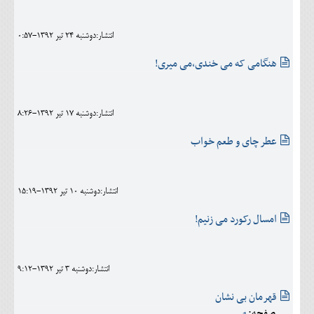
اجتماعی
انتشار:دوشنبه 24 تير 1392-0:57
مهرورزان
هنگامی که می خندی،می میری!
کلینیک
حقوقی
انتشار:دوشنبه 17 تير 1392-8:26
محیط زیست و گردشگری
عطر چای و طعم خواب
فرهنگی و هنری
اقتصادی
انتشار:دوشنبه 10 تير 1392-15:19
سیاسی
امسال رکورد می زنیم!
خانه
انتشار:دوشنبه 3 تير 1392-9:12
قهرمان بی نشان
صفحه: