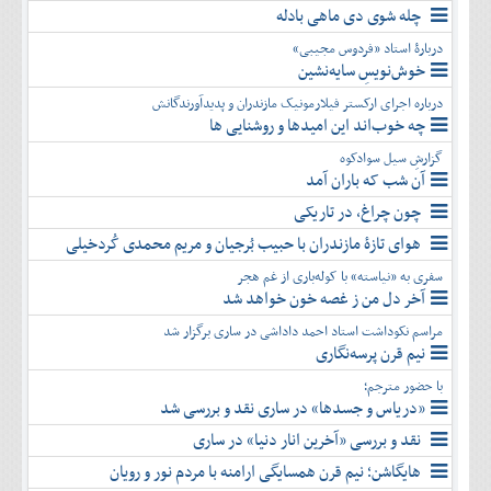
چله شوی دی ماهی بادله
دربارۀ استاد «فردوس مجیبی»
خوش‌نویسِ سایه‌نشین
درباره اجرای ارکستر فیلارمونیک مازندران و پدیدآورندگانش
چه خوب‌اند این امیدها و روشنایی ها
گزارشِ سیل سوادکوه
آن شب که باران آمد
چون چراغ، در تاریکی
هوای تازۀ مازندران با حبیب بُرجیان و مریم محمدی کُردخیلی
سفری به «نیاسته» با کوله‌باری از غم هجر
آخر دل من ز غصه خون خواهد شد
مراسم نکوداشت استاد احمد داداشی در ساری برگزار شد
نیم قرن پرسه‌نگاری
با حضور مترجم؛
«دریاس و جسدها» در ساری نقد و بررسی شد
نقد و بررسی «آخرین انار دنیا» در ساری
هایگاشن؛ نیم قرن همسایگی ارامنه با مردم نور و رویان