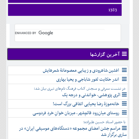
ارديبهشت
تير
شهريور
آبان
دی
اسفند
فروردين
1383
خرداد
مرداد
مهر
آذر
بهمن
ارديبهشت
تير
شهريور
آبان
دی
اسفند
فروردين
خرداد
مرداد
مهر
آذر
بهمن
ارديبهشت
تير
شهريور
آبان
دی
اسفند
خرداد
مرداد
مهر
آذر
بهمن
تير
شهريور
آبان
دی
اسفند
مرداد
مهر
آذر
بهمن
شهريور
آخرین گزارشها
آبان
دی
اسفند
مهر
آذر
بهمن
آبان
افشین شاهرودی و زیبایی معصومانۀ شعرهایش
دی
اسفند
آذر
بهمن
اندر حکایت لفور شاباجی و یحیا بهاری
دی
اسفند
در نشست معرفی و سنجش کتاب فرهنگ نام‌های تبری بیان شد:
بهمن
اثری پژوهشی، خواندنی و درجه یک
اسفند
خانه‌موزۀ رضا یحیایی اتفاقی بزرگ است!
روستای میان‌رود قائم‌شهر، میزبان خوانِ خردِ فردوسی
با حضور استاد حسین علیزاده؛
مراسم جشن امضای مجموعه «دستگاه‌های موسیقی ایران» در
ساری برگزار شد