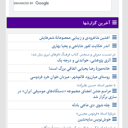
تير
شهريور
آبان
دی
اسفند
خرداد
مرداد
مهر
آذر
بهمن
تير
شهريور
آبان
دی
اسفند
مرداد
مهر
آذر
بهمن
شهريور
آخرین گزارشها
آبان
دی
اسفند
مهر
آذر
بهمن
آبان
افشین شاهرودی و زیبایی معصومانۀ شعرهایش
دی
اسفند
آذر
بهمن
اندر حکایت لفور شاباجی و یحیا بهاری
دی
اسفند
در نشست معرفی و سنجش کتاب فرهنگ نام‌های تبری بیان شد:
بهمن
اثری پژوهشی، خواندنی و درجه یک
اسفند
خانه‌موزۀ رضا یحیایی اتفاقی بزرگ است!
روستای میان‌رود قائم‌شهر، میزبان خوانِ خردِ فردوسی
با حضور استاد حسین علیزاده؛
مراسم جشن امضای مجموعه «دستگاه‌های موسیقی ایران» در
ساری برگزار شد
چله شوی دی ماهی بادله
دربارۀ استاد «فردوس مجیبی»
خوش‌نویسِ سایه‌نشین
درباره اجرای ارکستر فیلارمونیک مازندران و پدیدآورندگانش