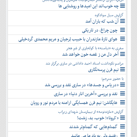
چه خوب‌اند این امیدها و روشنایی ها
گزارشِ سیل سوادکوه
آن شب که باران آمد
چون چراغ، در تاریکی
هوای تازۀ مازندران با حبیب بُرجیان و مریم محمدی کُردخیلی
سفری به «نیاسته» با کوله‌باری از غم هجر
آخر دل من ز غصه خون خواهد شد
مراسم نکوداشت استاد احمد داداشی در ساری برگزار شد
نیم قرن پرسه‌نگاری
با حضور مترجم؛
«دریاس و جسدها» در ساری نقد و بررسی شد
نقد و بررسی «آخرین انار دنیا» در ساری
هایگاشن؛ نیم قرن همسایگی ارامنه با مردم نور و رویان
گزارش «مازندنومه» از بیمارستان شهدای زیراب
«کرونا»؛ خوب، بد، زشت!
گمنام‌هایی که گمنام‌تر شدند
رفتید ولی به یاد ما می مانید