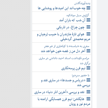
پدیدآورندگانش
چه خوب‌اند این امیدها و روشنایی ها
گزارشِ سیل سوادکوه
آن شب که باران آمد
چون چراغ، در تاریکی
هوای تازۀ مازندران با حبیب بُرجیان و
مریم محمدی کُردخیلی
سفری به «نیاسته» با کوله‌باری از غم هجر
آخر دل من ز غصه خون خواهد شد
مراسم نکوداشت استاد احمد داداشی در ساری
برگزار شد
نیم قرن پرسه‌نگاری
با حضور مترجم؛
«دریاس و جسدها» در ساری نقد و
بررسی شد
نقد و بررسی «آخرین انار دنیا» در ساری
هایگاشن؛ نیم قرن همسایگی ارامنه با
مردم نور و رویان