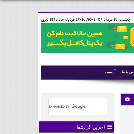
يکشنبه 18 مرداد 1405-16:50-
17 فردينه ماه 1538 تبری
س با ما
آرشیو
آخرین گزارشها