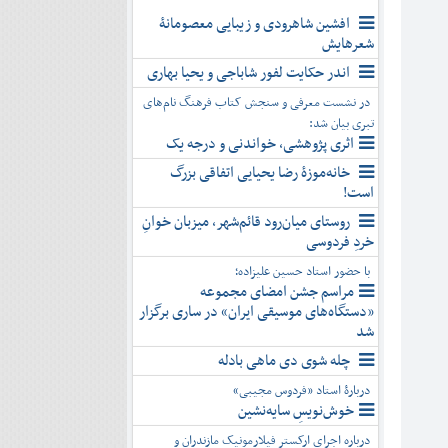
افشین شاهرودی و زیبایی معصومانۀ
شعرهایش
اندر حکایت لفور شاباجی و یحیا بهاری
در نشست معرفی و سنجش کتاب فرهنگ نام‌های
تبری بیان شد:
اثری پژوهشی، خواندنی و درجه یک
خانه‌موزۀ رضا یحیایی اتفاقی بزرگ
است!
روستای میان‌رود قائم‌شهر، میزبان خوانِ
خردِ فردوسی
با حضور استاد حسین علیزاده؛
مراسم جشن امضای مجموعه
«دستگاه‌های موسیقی ایران» در ساری برگزار
شد
چله شوی دی ماهی بادله
دربارۀ استاد «فردوس مجیبی»
خوش‌نویسِ سایه‌نشین
درباره اجرای ارکستر فیلارمونیک مازندران و