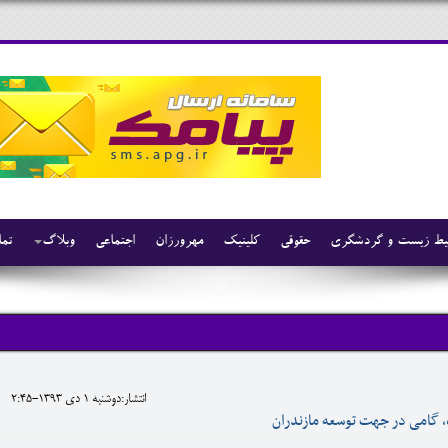
ط زیست و گردشگری
حقوقی
کلینیک
مهرورزان
اجتماعی
وبلاگ
تما
انتشار:دوشنبه 1 دی 1393-2:45
 گامی در جهت توسعه مازندران