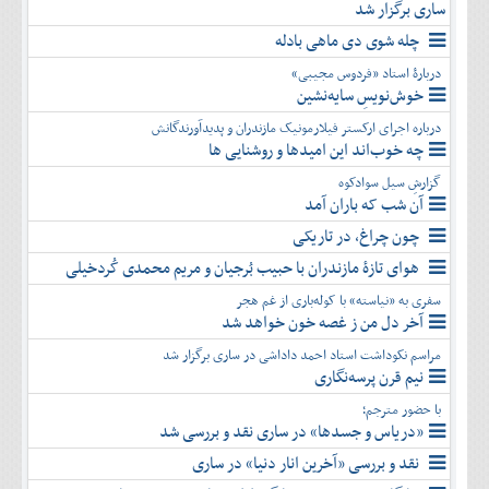
ساری برگزار شد
چله شوی دی ماهی بادله
دربارۀ استاد «فردوس مجیبی»
خوش‌نویسِ سایه‌نشین
درباره اجرای ارکستر فیلارمونیک مازندران و پدیدآورندگانش
چه خوب‌اند این امیدها و روشنایی ها
گزارشِ سیل سوادکوه
آن شب که باران آمد
چون چراغ، در تاریکی
هوای تازۀ مازندران با حبیب بُرجیان و مریم محمدی کُردخیلی
سفری به «نیاسته» با کوله‌باری از غم هجر
آخر دل من ز غصه خون خواهد شد
مراسم نکوداشت استاد احمد داداشی در ساری برگزار شد
نیم قرن پرسه‌نگاری
با حضور مترجم؛
«دریاس و جسدها» در ساری نقد و بررسی شد
نقد و بررسی «آخرین انار دنیا» در ساری