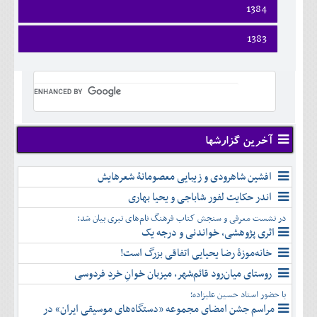
اسفند
فروردين
1384
خرداد
مرداد
مهر
آذر
بهمن
ارديبهشت
تير
شهريور
آبان
دی
اسفند
فروردين
1383
خرداد
مرداد
مهر
آذر
بهمن
ارديبهشت
تير
شهريور
آبان
دی
اسفند
فروردين
خرداد
مرداد
مهر
آذر
بهمن
ارديبهشت
تير
شهريور
آبان
دی
اسفند
خرداد
مرداد
مهر
آذر
بهمن
تير
شهريور
آبان
دی
اسفند
مرداد
مهر
آذر
بهمن
شهريور
آخرین گزارشها
آبان
دی
اسفند
مهر
آذر
بهمن
آبان
افشین شاهرودی و زیبایی معصومانۀ شعرهایش
دی
اسفند
آذر
بهمن
اندر حکایت لفور شاباجی و یحیا بهاری
دی
اسفند
در نشست معرفی و سنجش کتاب فرهنگ نام‌های تبری بیان شد:
بهمن
اثری پژوهشی، خواندنی و درجه یک
اسفند
خانه‌موزۀ رضا یحیایی اتفاقی بزرگ است!
روستای میان‌رود قائم‌شهر، میزبان خوانِ خردِ فردوسی
با حضور استاد حسین علیزاده؛
مراسم جشن امضای مجموعه «دستگاه‌های موسیقی ایران» در