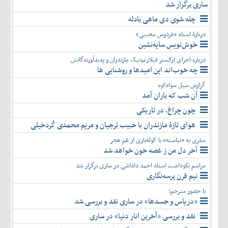
ساری برگزار شد
چله شوی دی ماهی بادله
دربارۀ استاد «فردوس مجیبی»
خوش‌نویسِ سایه‌نشین
درباره اجرای ارکستر فیلارمونیک مازندران و پدیدآورندگانش
چه خوب‌اند این امیدها و روشنایی ها
گزارشِ سیل سوادکوه
آن شب که باران آمد
چون چراغ، در تاریکی
هوای تازۀ مازندران با حبیب بُرجیان و مریم محمدی کُردخیلی
سفری به «نیاسته» با کوله‌باری از غم هجر
آخر دل من ز غصه خون خواهد شد
مراسم نکوداشت استاد احمد داداشی در ساری برگزار شد
نیم قرن پرسه‌نگاری
با حضور مترجم؛
«دریاس و جسدها» در ساری نقد و بررسی شد
نقد و بررسی «آخرین انار دنیا» در ساری