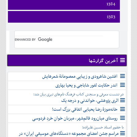
اسفند
فروردين
1384
خرداد
مرداد
مهر
آذر
بهمن
ارديبهشت
تير
شهريور
آبان
دی
اسفند
فروردين
1383
خرداد
مرداد
مهر
آذر
بهمن
ارديبهشت
تير
شهريور
آبان
دی
اسفند
فروردين
خرداد
مرداد
مهر
آذر
بهمن
ارديبهشت
تير
شهريور
آبان
دی
اسفند
خرداد
مرداد
مهر
آذر
بهمن
تير
شهريور
آبان
دی
اسفند
مرداد
مهر
آذر
بهمن
شهريور
آخرین گزارشها
آبان
دی
اسفند
مهر
آذر
بهمن
آبان
افشین شاهرودی و زیبایی معصومانۀ شعرهایش
دی
اسفند
آذر
بهمن
اندر حکایت لفور شاباجی و یحیا بهاری
دی
اسفند
در نشست معرفی و سنجش کتاب فرهنگ نام‌های تبری بیان شد:
بهمن
اثری پژوهشی، خواندنی و درجه یک
اسفند
خانه‌موزۀ رضا یحیایی اتفاقی بزرگ است!
روستای میان‌رود قائم‌شهر، میزبان خوانِ خردِ فردوسی
با حضور استاد حسین علیزاده؛
مراسم جشن امضای مجموعه «دستگاه‌های موسیقی ایران» در