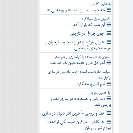
پدیدآورندگانش
چه خوب‌اند این امیدها و روشنایی ها
گزارشِ سیل سوادکوه
آن شب که باران آمد
چون چراغ، در تاریکی
هوای تازۀ مازندران با حبیب بُرجیان و
مریم محمدی کُردخیلی
سفری به «نیاسته» با کوله‌باری از غم هجر
آخر دل من ز غصه خون خواهد شد
مراسم نکوداشت استاد احمد داداشی در ساری
برگزار شد
نیم قرن پرسه‌نگاری
با حضور مترجم؛
«دریاس و جسدها» در ساری نقد و
بررسی شد
نقد و بررسی «آخرین انار دنیا» در ساری
هایگاشن؛ نیم قرن همسایگی ارامنه با
مردم نور و رویان