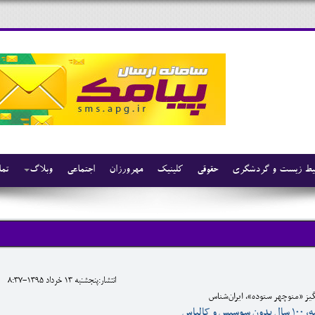
ط زیست و گردشگری
حقوقی
کلینیک
مهرورزان
اجتماعی
وبلاگ
تما
انتشار:پنجشنبه 13 خرداد 1395-8:37
گیز «منوچهر ستوده»، ایران‌شناس