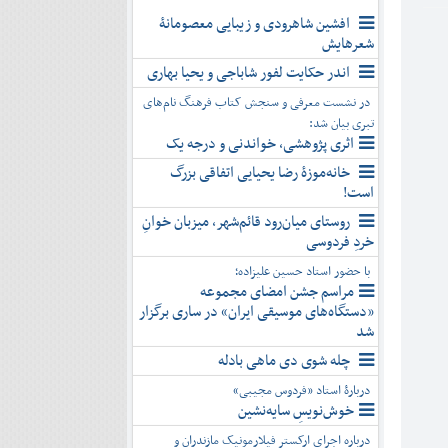
افشین شاهرودی و زیبایی معصومانۀ
شعرهایش
اندر حکایت لفور شاباجی و یحیا بهاری
در نشست معرفی و سنجش کتاب فرهنگ نام‌های
تبری بیان شد:
اثری پژوهشی، خواندنی و درجه یک
خانه‌موزۀ رضا یحیایی اتفاقی بزرگ
است!
روستای میان‌رود قائم‌شهر، میزبان خوانِ
خردِ فردوسی
با حضور استاد حسین علیزاده؛
مراسم جشن امضای مجموعه
«دستگاه‌های موسیقی ایران» در ساری برگزار
شد
چله شوی دی ماهی بادله
دربارۀ استاد «فردوس مجیبی»
خوش‌نویسِ سایه‌نشین
درباره اجرای ارکستر فیلارمونیک مازندران و