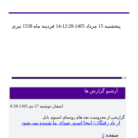
پنجشنبه 15 مرداد 1405-12:28-
14 فردينه ماه 1538 تبری
آرشیو
تماس با ما
آرشیو گزارش ها
وبلاگ
اجتماعی
مهرورزان
انتشار:دوشنبه 27 دی 1395-9:59
کلینیک
حقوقی
گزارشی از محرومیت بچه های روستای اسبوی بابل
محیط زیست و گردشگری
از یاد رفتگان/ اینجا اسبو، صدای ما شنیده نمی‌شود
فرهنگی و هنری
اقتصادی
صفحه:
1