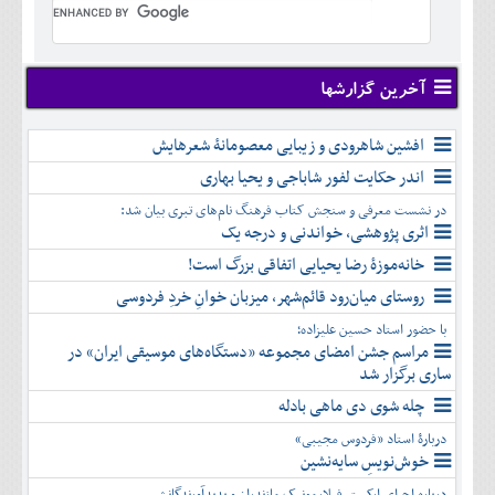
تير
شهريور
آبان
دی
اسفند
خرداد
مرداد
مهر
آذر
بهمن
تير
شهريور
آبان
دی
اسفند
مرداد
مهر
آذر
بهمن
شهريور
آخرین گزارشها
آبان
دی
اسفند
مهر
آذر
بهمن
آبان
افشین شاهرودی و زیبایی معصومانۀ شعرهایش
دی
اسفند
آذر
بهمن
اندر حکایت لفور شاباجی و یحیا بهاری
دی
اسفند
در نشست معرفی و سنجش کتاب فرهنگ نام‌های تبری بیان شد:
بهمن
اثری پژوهشی، خواندنی و درجه یک
اسفند
خانه‌موزۀ رضا یحیایی اتفاقی بزرگ است!
روستای میان‌رود قائم‌شهر، میزبان خوانِ خردِ فردوسی
با حضور استاد حسین علیزاده؛
مراسم جشن امضای مجموعه «دستگاه‌های موسیقی ایران» در
ساری برگزار شد
چله شوی دی ماهی بادله
دربارۀ استاد «فردوس مجیبی»
خوش‌نویسِ سایه‌نشین
درباره اجرای ارکستر فیلارمونیک مازندران و پدیدآورندگانش