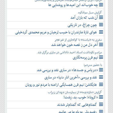
چه خوب‌اند این امیدها و روشنایی ها
گزارشِ سیل سوادکوه
آن شب که باران آمد
چون چراغ، در تاریکی
هوای تازۀ مازندران با حبیب بُرجیان و مریم محمدی کُردخیلی
سفری به «نیاسته» با کوله‌باری از غم هجر
آخر دل من ز غصه خون خواهد شد
مراسم نکوداشت استاد احمد داداشی در ساری برگزار شد
نیم قرن پرسه‌نگاری
با حضور مترجم؛
«دریاس و جسدها» در ساری نقد و بررسی شد
نقد و بررسی «آخرین انار دنیا» در ساری
هایگاشن؛ نیم قرن همسایگی ارامنه با مردم نور و رویان
گزارش «مازندنومه» از بیمارستان شهدای زیراب
«کرونا»؛ خوب، بد، زشت!
گمنام‌هایی که گمنام‌تر شدند
رفتید ولی به یاد ما می مانید