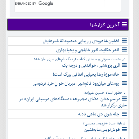
تير
شهريور
آبان
دی
اسفند
خرداد
مرداد
مهر
آذر
بهمن
تير
شهريور
آبان
دی
اسفند
مرداد
مهر
آذر
بهمن
شهريور
آخرین گزارشها
آبان
دی
اسفند
مهر
آذر
بهمن
آبان
افشین شاهرودی و زیبایی معصومانۀ شعرهایش
دی
اسفند
آذر
بهمن
اندر حکایت لفور شاباجی و یحیا بهاری
دی
اسفند
در نشست معرفی و سنجش کتاب فرهنگ نام‌های تبری بیان شد:
بهمن
اثری پژوهشی، خواندنی و درجه یک
اسفند
خانه‌موزۀ رضا یحیایی اتفاقی بزرگ است!
روستای میان‌رود قائم‌شهر، میزبان خوانِ خردِ فردوسی
با حضور استاد حسین علیزاده؛
مراسم جشن امضای مجموعه «دستگاه‌های موسیقی ایران» در
ساری برگزار شد
چله شوی دی ماهی بادله
دربارۀ استاد «فردوس مجیبی»
خوش‌نویسِ سایه‌نشین
درباره اجرای ارکستر فیلارمونیک مازندران و پدیدآورندگانش