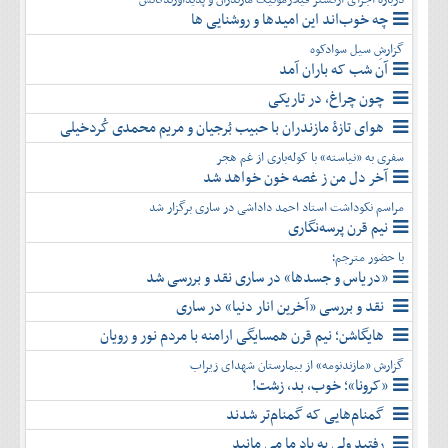
چه خوب‌اند این امیدها و روشنایی ها
گزارشِ سیل سوادکوه
آن شب که باران آمد
چون چراغ، در تاریکی
هوای تازۀ مازندران با حبیب بُرجیان و مریم محمدی کُردخیلی
سفری به «نیاسته» با کوله‌باری از غم هجر
آخر دل من ز غصه خون خواهد شد
مراسم نکوداشت استاد احمد داداشی در ساری برگزار شد
نیم قرن پرسه‌نگاری
با حضور مترجم؛
«دریاس و جسدها» در ساری نقد و بررسی شد
نقد و بررسی «آخرین انار دنیا» در ساری
هایگاشن؛ نیم قرن همسایگی ارامنه با مردم نور و رویان
گزارش «مازندنومه» از بیمارستان شهدای زیراب
«کرونا»؛ خوب، بد، زشت!
گمنام‌هایی که گمنام‌تر شدند
رفتید ولی به یاد ما می مانید