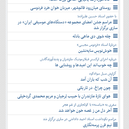
روستای میان‌رود قائم‌شهر، میزبان خوانِ خردِ فردوسی
با حضور استاد حسین علیزاده؛
مراسم جشن امضای مجموعه «دستگاه‌های موسیقی ایران» در
ساری برگزار شد
چله شوی دی ماهی بادله
دربارۀ استاد «فردوس مجیبی»
خوش‌نویسِ سایه‌نشین
درباره اجرای ارکستر فیلارمونیک مازندران و پدیدآورندگانش
چه خوب‌اند این امیدها و روشنایی ها
گزارشِ سیل سوادکوه
آن شب که باران آمد
چون چراغ، در تاریکی
هوای تازۀ مازندران با حبیب بُرجیان و مریم محمدی کُردخیلی
سفری به «نیاسته» با کوله‌باری از غم هجر
آخر دل من ز غصه خون خواهد شد
مراسم نکوداشت استاد احمد داداشی در ساری برگزار شد
نیم قرن پرسه‌نگاری