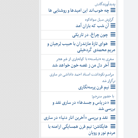
پدیدآورندگانش
چه خوب‌اند این امیدها و روشنایی ها
گزارشِ سیل سوادکوه
آن شب که باران آمد
چون چراغ، در تاریکی
هوای تازۀ مازندران با حبیب بُرجیان و
مریم محمدی کُردخیلی
سفری به «نیاسته» با کوله‌باری از غم هجر
آخر دل من ز غصه خون خواهد شد
مراسم نکوداشت استاد احمد داداشی در ساری
برگزار شد
نیم قرن پرسه‌نگاری
با حضور مترجم؛
«دریاس و جسدها» در ساری نقد و
بررسی شد
نقد و بررسی «آخرین انار دنیا» در ساری
هایگاشن؛ نیم قرن همسایگی ارامنه با
مردم نور و رویان