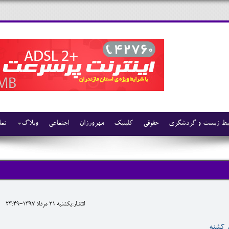
ط زیست و گردشگری
حقوقی
کلینیک
مهرورزان
اجتماعی
وبلاگ
تما
انتشار:يکشنبه 21 مرداد 1397-23:49
ر کشنه