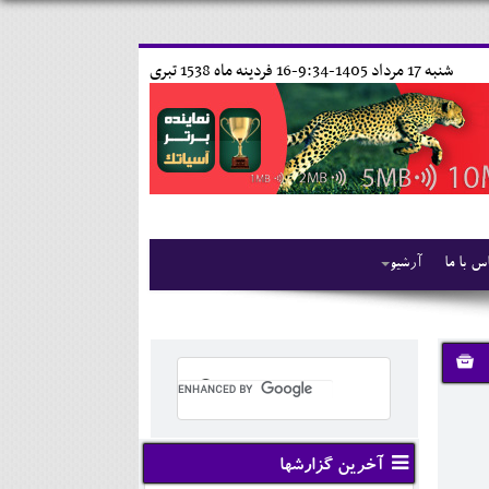
شنبه 17 مرداد 1405-9:34-
16 فردينه ماه 1538 تبری
س با ما
آرشیو
آخرین گزارشها