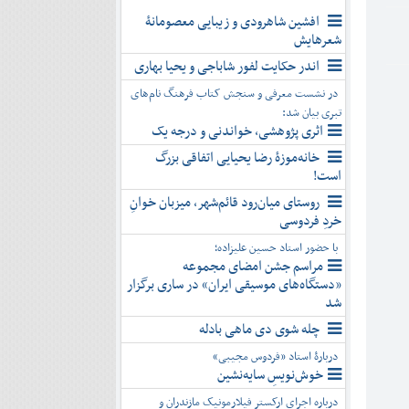
افشین شاهرودی و زیبایی معصومانۀ
شعرهایش
اندر حکایت لفور شاباجی و یحیا بهاری
در نشست معرفی و سنجش کتاب فرهنگ نام‌های
تبری بیان شد:
اثری پژوهشی، خواندنی و درجه یک
خانه‌موزۀ رضا یحیایی اتفاقی بزرگ
است!
روستای میان‌رود قائم‌شهر، میزبان خوانِ
خردِ فردوسی
با حضور استاد حسین علیزاده؛
مراسم جشن امضای مجموعه
«دستگاه‌های موسیقی ایران» در ساری برگزار
شد
چله شوی دی ماهی بادله
دربارۀ استاد «فردوس مجیبی»
خوش‌نویسِ سایه‌نشین
درباره اجرای ارکستر فیلارمونیک مازندران و