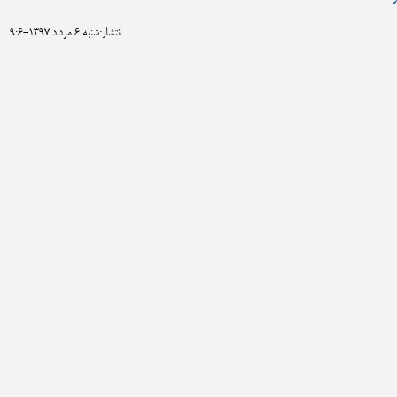
انتشار:شنبه 6 مرداد 1397-9:6