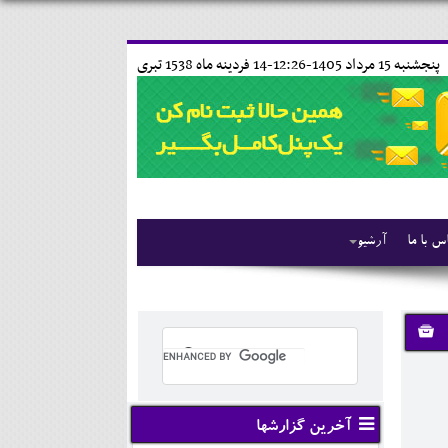
پنجشنبه 15 مرداد 1405-12:26-
14 فردينه ماه 1538 تبری
س با ما
آرشیو
آخرین گزارشها