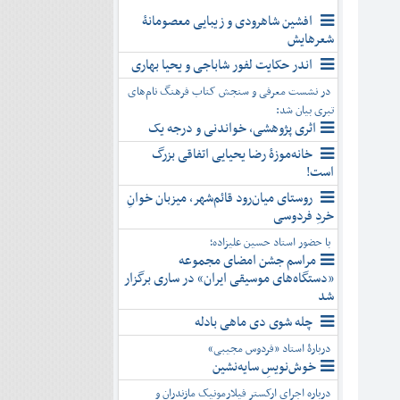
افشین شاهرودی و زیبایی معصومانۀ
شعرهایش
اندر حکایت لفور شاباجی و یحیا بهاری
در نشست معرفی و سنجش کتاب فرهنگ نام‌های
تبری بیان شد:
اثری پژوهشی، خواندنی و درجه یک
خانه‌موزۀ رضا یحیایی اتفاقی بزرگ
است!
روستای میان‌رود قائم‌شهر، میزبان خوانِ
خردِ فردوسی
با حضور استاد حسین علیزاده؛
مراسم جشن امضای مجموعه
«دستگاه‌های موسیقی ایران» در ساری برگزار
شد
چله شوی دی ماهی بادله
دربارۀ استاد «فردوس مجیبی»
خوش‌نویسِ سایه‌نشین
درباره اجرای ارکستر فیلارمونیک مازندران و