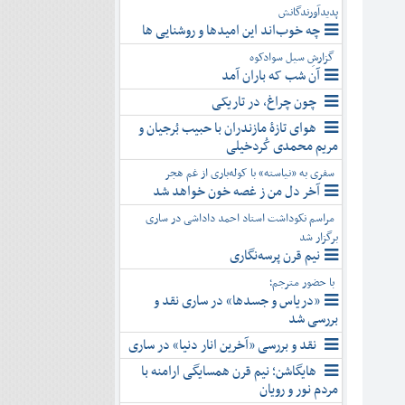
پدیدآورندگانش
چه خوب‌اند این امیدها و روشنایی ها
گزارشِ سیل سوادکوه
آن شب که باران آمد
چون چراغ، در تاریکی
هوای تازۀ مازندران با حبیب بُرجیان و
مریم محمدی کُردخیلی
سفری به «نیاسته» با کوله‌باری از غم هجر
آخر دل من ز غصه خون خواهد شد
مراسم نکوداشت استاد احمد داداشی در ساری
برگزار شد
نیم قرن پرسه‌نگاری
با حضور مترجم؛
«دریاس و جسدها» در ساری نقد و
بررسی شد
نقد و بررسی «آخرین انار دنیا» در ساری
هایگاشن؛ نیم قرن همسایگی ارامنه با
مردم نور و رویان