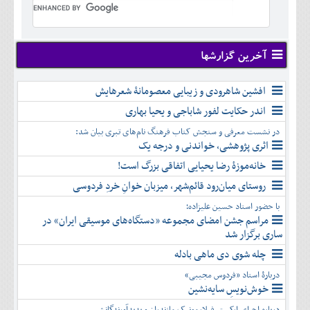
تير
شهريور
آبان
دی
اسفند
خرداد
مرداد
مهر
آذر
بهمن
تير
شهريور
آبان
دی
اسفند
مرداد
مهر
آذر
بهمن
شهريور
آخرین گزارشها
آبان
دی
اسفند
مهر
آذر
بهمن
آبان
افشین شاهرودی و زیبایی معصومانۀ شعرهایش
دی
اسفند
آذر
بهمن
اندر حکایت لفور شاباجی و یحیا بهاری
دی
اسفند
در نشست معرفی و سنجش کتاب فرهنگ نام‌های تبری بیان شد:
بهمن
اثری پژوهشی، خواندنی و درجه یک
اسفند
خانه‌موزۀ رضا یحیایی اتفاقی بزرگ است!
روستای میان‌رود قائم‌شهر، میزبان خوانِ خردِ فردوسی
با حضور استاد حسین علیزاده؛
مراسم جشن امضای مجموعه «دستگاه‌های موسیقی ایران» در
ساری برگزار شد
چله شوی دی ماهی بادله
دربارۀ استاد «فردوس مجیبی»
خوش‌نویسِ سایه‌نشین
درباره اجرای ارکستر فیلارمونیک مازندران و پدیدآورندگانش