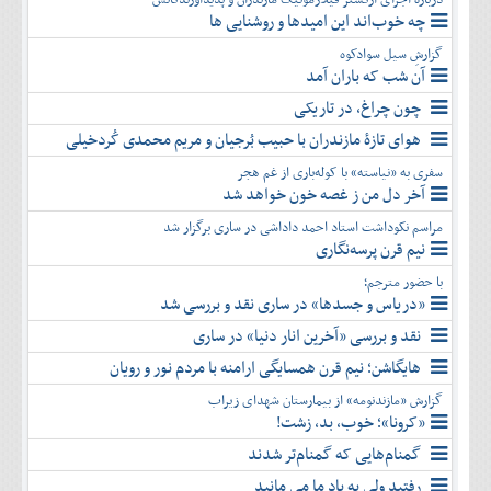
چه خوب‌اند این امیدها و روشنایی ها
گزارشِ سیل سوادکوه
آن شب که باران آمد
چون چراغ، در تاریکی
هوای تازۀ مازندران با حبیب بُرجیان و مریم محمدی کُردخیلی
سفری به «نیاسته» با کوله‌باری از غم هجر
آخر دل من ز غصه خون خواهد شد
مراسم نکوداشت استاد احمد داداشی در ساری برگزار شد
نیم قرن پرسه‌نگاری
با حضور مترجم؛
«دریاس و جسدها» در ساری نقد و بررسی شد
نقد و بررسی «آخرین انار دنیا» در ساری
هایگاشن؛ نیم قرن همسایگی ارامنه با مردم نور و رویان
گزارش «مازندنومه» از بیمارستان شهدای زیراب
«کرونا»؛ خوب، بد، زشت!
گمنام‌هایی که گمنام‌تر شدند
رفتید ولی به یاد ما می مانید