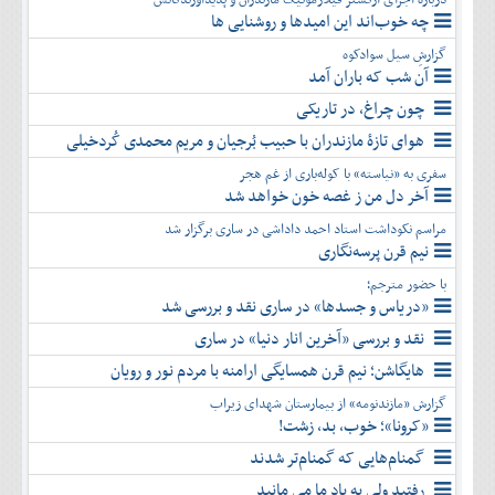
چه خوب‌اند این امیدها و روشنایی ها
گزارشِ سیل سوادکوه
آن شب که باران آمد
چون چراغ، در تاریکی
هوای تازۀ مازندران با حبیب بُرجیان و مریم محمدی کُردخیلی
سفری به «نیاسته» با کوله‌باری از غم هجر
آخر دل من ز غصه خون خواهد شد
مراسم نکوداشت استاد احمد داداشی در ساری برگزار شد
نیم قرن پرسه‌نگاری
با حضور مترجم؛
«دریاس و جسدها» در ساری نقد و بررسی شد
نقد و بررسی «آخرین انار دنیا» در ساری
هایگاشن؛ نیم قرن همسایگی ارامنه با مردم نور و رویان
گزارش «مازندنومه» از بیمارستان شهدای زیراب
«کرونا»؛ خوب، بد، زشت!
گمنام‌هایی که گمنام‌تر شدند
رفتید ولی به یاد ما می مانید