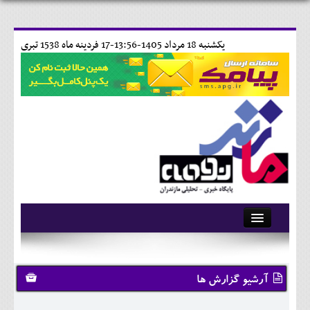
يکشنبه 18 مرداد 1405-13:56-
17 فردينه ماه 1538 تبری
آرشیو
تماس با ما
آرشیو گزارش ها
وبلاگ