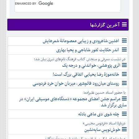
تير
شهريور
آبان
دی
اسفند
خرداد
مرداد
مهر
آذر
بهمن
تير
شهريور
آبان
دی
اسفند
مرداد
مهر
آذر
بهمن
شهريور
آخرین گزارشها
آبان
دی
اسفند
مهر
آذر
بهمن
آبان
افشین شاهرودی و زیبایی معصومانۀ شعرهایش
دی
اسفند
آذر
بهمن
اندر حکایت لفور شاباجی و یحیا بهاری
دی
اسفند
در نشست معرفی و سنجش کتاب فرهنگ نام‌های تبری بیان شد:
بهمن
اثری پژوهشی، خواندنی و درجه یک
اسفند
خانه‌موزۀ رضا یحیایی اتفاقی بزرگ است!
روستای میان‌رود قائم‌شهر، میزبان خوانِ خردِ فردوسی
با حضور استاد حسین علیزاده؛
مراسم جشن امضای مجموعه «دستگاه‌های موسیقی ایران» در
ساری برگزار شد
چله شوی دی ماهی بادله
دربارۀ استاد «فردوس مجیبی»
خوش‌نویسِ سایه‌نشین
درباره اجرای ارکستر فیلارمونیک مازندران و پدیدآورندگانش