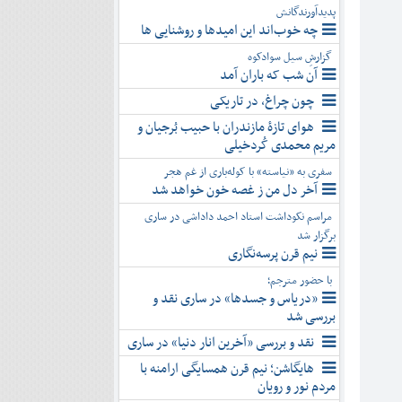
پدیدآورندگانش
چه خوب‌اند این امیدها و روشنایی ها
گزارشِ سیل سوادکوه
آن شب که باران آمد
چون چراغ، در تاریکی
هوای تازۀ مازندران با حبیب بُرجیان و
مریم محمدی کُردخیلی
سفری به «نیاسته» با کوله‌باری از غم هجر
آخر دل من ز غصه خون خواهد شد
مراسم نکوداشت استاد احمد داداشی در ساری
برگزار شد
نیم قرن پرسه‌نگاری
با حضور مترجم؛
«دریاس و جسدها» در ساری نقد و
بررسی شد
نقد و بررسی «آخرین انار دنیا» در ساری
هایگاشن؛ نیم قرن همسایگی ارامنه با
مردم نور و رویان