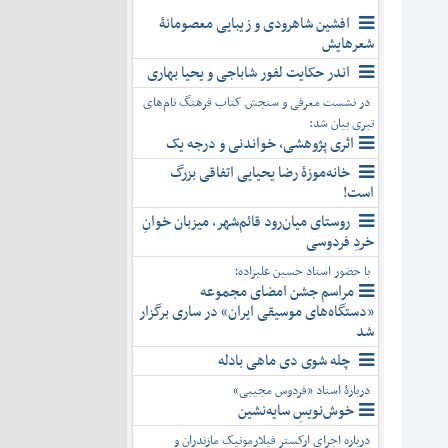
افشین شاهرودی و زیبایی معصومانۀ
شعرهایش
اندر حکایت لفور شاباجی و یحیا بهاری
در نشست معرفی و سنجش کتاب فرهنگ نام‌های
تبری بیان شد:
اثری پژوهشی، خواندنی و درجه یک
خانه‌موزۀ رضا یحیایی اتفاقی بزرگ
است!
روستای میان‌رود قائم‌شهر، میزبان خوانِ
خردِ فردوسی
با حضور استاد حسین علیزاده؛
مراسم جشن امضای مجموعه
«دستگاه‌های موسیقی ایران» در ساری برگزار
شد
چله شوی دی ماهی بادله
دربارۀ استاد «فردوس مجیبی»
خوش‌نویسِ سایه‌نشین
درباره اجرای ارکستر فیلارمونیک مازندران و