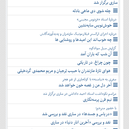
ساری برگزار شد
چله شوی دی ماهی بادله
دربارۀ استاد «فردوس مجیبی»
خوش‌نویسِ سایه‌نشین
درباره اجرای ارکستر فیلارمونیک مازندران و پدیدآورندگانش
چه خوب‌اند این امیدها و روشنایی ها
گزارشِ سیل سوادکوه
آن شب که باران آمد
چون چراغ، در تاریکی
هوای تازۀ مازندران با حبیب بُرجیان و مریم محمدی کُردخیلی
سفری به «نیاسته» با کوله‌باری از غم هجر
آخر دل من ز غصه خون خواهد شد
مراسم نکوداشت استاد احمد داداشی در ساری برگزار شد
نیم قرن پرسه‌نگاری
با حضور مترجم؛
«دریاس و جسدها» در ساری نقد و بررسی شد
نقد و بررسی «آخرین انار دنیا» در ساری