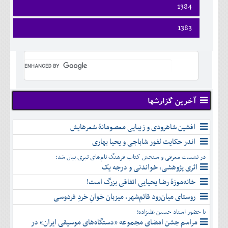
اسفند
فروردين
1384
خرداد
مرداد
مهر
آذر
بهمن
ارديبهشت
تير
شهريور
آبان
دی
اسفند
فروردين
1383
خرداد
مرداد
مهر
آذر
بهمن
ارديبهشت
تير
شهريور
آبان
دی
اسفند
فروردين
خرداد
مرداد
مهر
آذر
بهمن
ارديبهشت
تير
شهريور
آبان
دی
اسفند
خرداد
مرداد
مهر
آذر
بهمن
تير
شهريور
آبان
دی
اسفند
مرداد
مهر
آذر
بهمن
شهريور
آخرین گزارشها
آبان
دی
اسفند
مهر
آذر
بهمن
آبان
افشین شاهرودی و زیبایی معصومانۀ شعرهایش
دی
اسفند
آذر
بهمن
اندر حکایت لفور شاباجی و یحیا بهاری
دی
اسفند
در نشست معرفی و سنجش کتاب فرهنگ نام‌های تبری بیان شد:
بهمن
اثری پژوهشی، خواندنی و درجه یک
اسفند
خانه‌موزۀ رضا یحیایی اتفاقی بزرگ است!
روستای میان‌رود قائم‌شهر، میزبان خوانِ خردِ فردوسی
با حضور استاد حسین علیزاده؛
مراسم جشن امضای مجموعه «دستگاه‌های موسیقی ایران» در