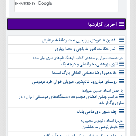
تير
شهريور
آبان
دی
اسفند
خرداد
مرداد
مهر
آذر
بهمن
تير
شهريور
آبان
دی
اسفند
مرداد
مهر
آذر
بهمن
شهريور
آخرین گزارشها
آبان
دی
اسفند
مهر
آذر
بهمن
آبان
افشین شاهرودی و زیبایی معصومانۀ شعرهایش
دی
اسفند
آذر
بهمن
اندر حکایت لفور شاباجی و یحیا بهاری
دی
اسفند
در نشست معرفی و سنجش کتاب فرهنگ نام‌های تبری بیان شد:
بهمن
اثری پژوهشی، خواندنی و درجه یک
اسفند
خانه‌موزۀ رضا یحیایی اتفاقی بزرگ است!
روستای میان‌رود قائم‌شهر، میزبان خوانِ خردِ فردوسی
با حضور استاد حسین علیزاده؛
مراسم جشن امضای مجموعه «دستگاه‌های موسیقی ایران» در
ساری برگزار شد
چله شوی دی ماهی بادله
دربارۀ استاد «فردوس مجیبی»
خوش‌نویسِ سایه‌نشین
درباره اجرای ارکستر فیلارمونیک مازندران و پدیدآورندگانش