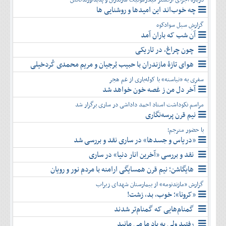
چه خوب‌اند این امیدها و روشنایی ها
گزارشِ سیل سوادکوه
آن شب که باران آمد
چون چراغ، در تاریکی
هوای تازۀ مازندران با حبیب بُرجیان و مریم محمدی کُردخیلی
سفری به «نیاسته» با کوله‌باری از غم هجر
آخر دل من ز غصه خون خواهد شد
مراسم نکوداشت استاد احمد داداشی در ساری برگزار شد
نیم قرن پرسه‌نگاری
با حضور مترجم؛
«دریاس و جسدها» در ساری نقد و بررسی شد
نقد و بررسی «آخرین انار دنیا» در ساری
هایگاشن؛ نیم قرن همسایگی ارامنه با مردم نور و رویان
گزارش «مازندنومه» از بیمارستان شهدای زیراب
«کرونا»؛ خوب، بد، زشت!
گمنام‌هایی که گمنام‌تر شدند
رفتید ولی به یاد ما می مانید