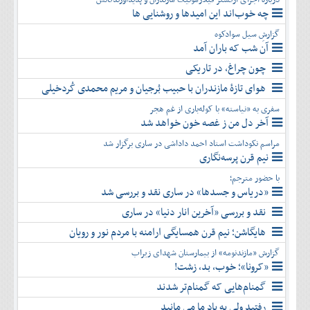
چه خوب‌اند این امیدها و روشنایی ها
گزارشِ سیل سوادکوه
آن شب که باران آمد
چون چراغ، در تاریکی
هوای تازۀ مازندران با حبیب بُرجیان و مریم محمدی کُردخیلی
سفری به «نیاسته» با کوله‌باری از غم هجر
آخر دل من ز غصه خون خواهد شد
مراسم نکوداشت استاد احمد داداشی در ساری برگزار شد
نیم قرن پرسه‌نگاری
با حضور مترجم؛
«دریاس و جسدها» در ساری نقد و بررسی شد
نقد و بررسی «آخرین انار دنیا» در ساری
هایگاشن؛ نیم قرن همسایگی ارامنه با مردم نور و رویان
گزارش «مازندنومه» از بیمارستان شهدای زیراب
«کرونا»؛ خوب، بد، زشت!
گمنام‌هایی که گمنام‌تر شدند
رفتید ولی به یاد ما می مانید