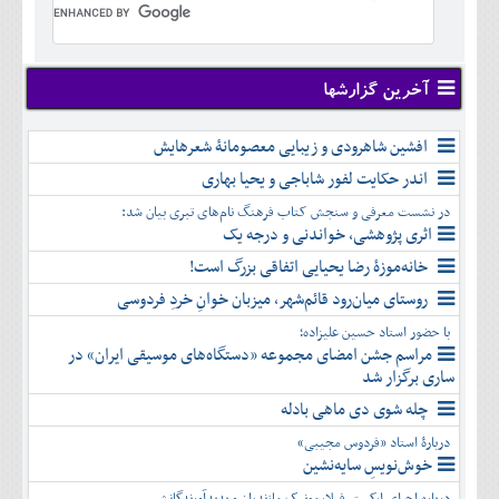
تير
شهريور
آبان
دی
اسفند
خرداد
مرداد
مهر
آذر
بهمن
تير
شهريور
آبان
دی
اسفند
مرداد
مهر
آذر
بهمن
شهريور
آخرین گزارشها
آبان
دی
اسفند
مهر
آذر
بهمن
آبان
افشین شاهرودی و زیبایی معصومانۀ شعرهایش
دی
اسفند
آذر
بهمن
اندر حکایت لفور شاباجی و یحیا بهاری
دی
اسفند
در نشست معرفی و سنجش کتاب فرهنگ نام‌های تبری بیان شد:
بهمن
اثری پژوهشی، خواندنی و درجه یک
اسفند
خانه‌موزۀ رضا یحیایی اتفاقی بزرگ است!
روستای میان‌رود قائم‌شهر، میزبان خوانِ خردِ فردوسی
با حضور استاد حسین علیزاده؛
مراسم جشن امضای مجموعه «دستگاه‌های موسیقی ایران» در
ساری برگزار شد
چله شوی دی ماهی بادله
دربارۀ استاد «فردوس مجیبی»
خوش‌نویسِ سایه‌نشین
درباره اجرای ارکستر فیلارمونیک مازندران و پدیدآورندگانش