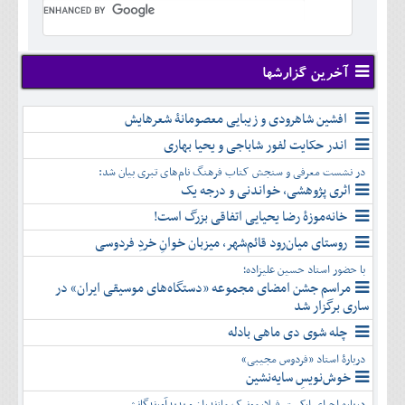
تير
شهريور
آبان
دی
اسفند
خرداد
مرداد
مهر
آذر
بهمن
تير
شهريور
آبان
دی
اسفند
مرداد
مهر
آذر
بهمن
شهريور
آخرین گزارشها
آبان
دی
اسفند
مهر
آذر
بهمن
آبان
افشین شاهرودی و زیبایی معصومانۀ شعرهایش
دی
اسفند
آذر
بهمن
اندر حکایت لفور شاباجی و یحیا بهاری
دی
اسفند
در نشست معرفی و سنجش کتاب فرهنگ نام‌های تبری بیان شد:
بهمن
اثری پژوهشی، خواندنی و درجه یک
اسفند
خانه‌موزۀ رضا یحیایی اتفاقی بزرگ است!
روستای میان‌رود قائم‌شهر، میزبان خوانِ خردِ فردوسی
با حضور استاد حسین علیزاده؛
مراسم جشن امضای مجموعه «دستگاه‌های موسیقی ایران» در
ساری برگزار شد
چله شوی دی ماهی بادله
دربارۀ استاد «فردوس مجیبی»
خوش‌نویسِ سایه‌نشین
درباره اجرای ارکستر فیلارمونیک مازندران و پدیدآورندگانش