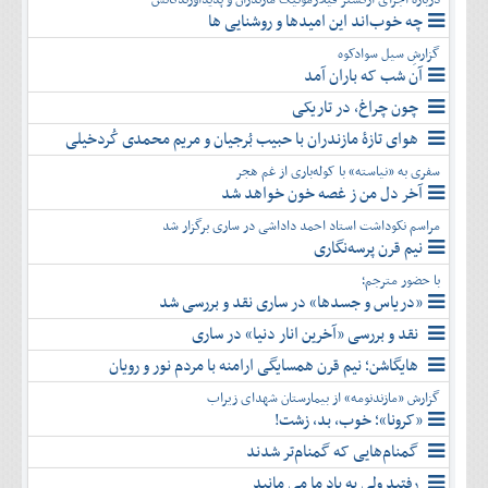
چه خوب‌اند این امیدها و روشنایی ها
گزارشِ سیل سوادکوه
آن شب که باران آمد
چون چراغ، در تاریکی
هوای تازۀ مازندران با حبیب بُرجیان و مریم محمدی کُردخیلی
سفری به «نیاسته» با کوله‌باری از غم هجر
آخر دل من ز غصه خون خواهد شد
مراسم نکوداشت استاد احمد داداشی در ساری برگزار شد
نیم قرن پرسه‌نگاری
با حضور مترجم؛
«دریاس و جسدها» در ساری نقد و بررسی شد
نقد و بررسی «آخرین انار دنیا» در ساری
هایگاشن؛ نیم قرن همسایگی ارامنه با مردم نور و رویان
گزارش «مازندنومه» از بیمارستان شهدای زیراب
«کرونا»؛ خوب، بد، زشت!
گمنام‌هایی که گمنام‌تر شدند
رفتید ولی به یاد ما می مانید