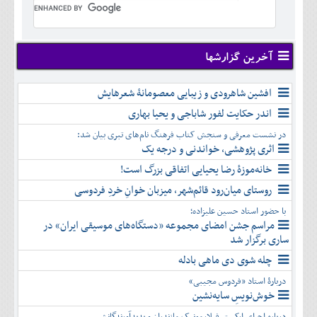
تير
شهريور
آبان
دی
اسفند
خرداد
مرداد
مهر
آذر
بهمن
تير
شهريور
آبان
دی
اسفند
مرداد
مهر
آذر
بهمن
شهريور
آخرین گزارشها
آبان
دی
اسفند
مهر
آذر
بهمن
آبان
افشین شاهرودی و زیبایی معصومانۀ شعرهایش
دی
اسفند
آذر
بهمن
اندر حکایت لفور شاباجی و یحیا بهاری
دی
اسفند
در نشست معرفی و سنجش کتاب فرهنگ نام‌های تبری بیان شد:
بهمن
اثری پژوهشی، خواندنی و درجه یک
اسفند
خانه‌موزۀ رضا یحیایی اتفاقی بزرگ است!
روستای میان‌رود قائم‌شهر، میزبان خوانِ خردِ فردوسی
با حضور استاد حسین علیزاده؛
مراسم جشن امضای مجموعه «دستگاه‌های موسیقی ایران» در
ساری برگزار شد
چله شوی دی ماهی بادله
دربارۀ استاد «فردوس مجیبی»
خوش‌نویسِ سایه‌نشین
درباره اجرای ارکستر فیلارمونیک مازندران و پدیدآورندگانش