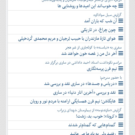
چه خوب‌اند این امیدها و روشنایی ها
گزارشِ سیل سوادکوه
آن شب که باران آمد
چون چراغ، در تاریکی
هوای تازۀ مازندران با حبیب بُرجیان و مریم محمدی کُردخیلی
سفری به «نیاسته» با کوله‌باری از غم هجر
آخر دل من ز غصه خون خواهد شد
مراسم نکوداشت استاد احمد داداشی در ساری برگزار شد
نیم قرن پرسه‌نگاری
با حضور مترجم؛
«دریاس و جسدها» در ساری نقد و بررسی شد
نقد و بررسی «آخرین انار دنیا» در ساری
هایگاشن؛ نیم قرن همسایگی ارامنه با مردم نور و رویان
گزارش «مازندنومه» از بیمارستان شهدای زیراب
«کرونا»؛ خوب، بد، زشت!
گمنام‌هایی که گمنام‌تر شدند
رفتید ولی به یاد ما می مانید