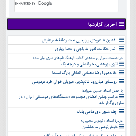
تير
شهريور
آبان
دی
اسفند
خرداد
مرداد
مهر
آذر
بهمن
تير
شهريور
آبان
دی
اسفند
مرداد
مهر
آذر
بهمن
شهريور
آخرین گزارشها
آبان
دی
اسفند
مهر
آذر
بهمن
آبان
افشین شاهرودی و زیبایی معصومانۀ شعرهایش
دی
اسفند
آذر
بهمن
اندر حکایت لفور شاباجی و یحیا بهاری
دی
اسفند
در نشست معرفی و سنجش کتاب فرهنگ نام‌های تبری بیان شد:
بهمن
اثری پژوهشی، خواندنی و درجه یک
اسفند
خانه‌موزۀ رضا یحیایی اتفاقی بزرگ است!
روستای میان‌رود قائم‌شهر، میزبان خوانِ خردِ فردوسی
با حضور استاد حسین علیزاده؛
مراسم جشن امضای مجموعه «دستگاه‌های موسیقی ایران» در
ساری برگزار شد
چله شوی دی ماهی بادله
دربارۀ استاد «فردوس مجیبی»
خوش‌نویسِ سایه‌نشین
درباره اجرای ارکستر فیلارمونیک مازندران و پدیدآورندگانش