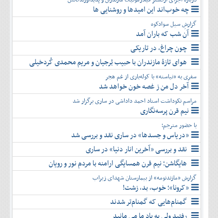
چه خوب‌اند این امیدها و روشنایی ها
گزارشِ سیل سوادکوه
آن شب که باران آمد
چون چراغ، در تاریکی
هوای تازۀ مازندران با حبیب بُرجیان و مریم محمدی کُردخیلی
سفری به «نیاسته» با کوله‌باری از غم هجر
آخر دل من ز غصه خون خواهد شد
مراسم نکوداشت استاد احمد داداشی در ساری برگزار شد
نیم قرن پرسه‌نگاری
با حضور مترجم؛
«دریاس و جسدها» در ساری نقد و بررسی شد
نقد و بررسی «آخرین انار دنیا» در ساری
هایگاشن؛ نیم قرن همسایگی ارامنه با مردم نور و رویان
گزارش «مازندنومه» از بیمارستان شهدای زیراب
«کرونا»؛ خوب، بد، زشت!
گمنام‌هایی که گمنام‌تر شدند
رفتید ولی به یاد ما می مانید