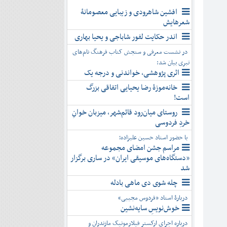
افشین شاهرودی و زیبایی معصومانۀ
شعرهایش
اندر حکایت لفور شاباجی و یحیا بهاری
در نشست معرفی و سنجش کتاب فرهنگ نام‌های
تبری بیان شد:
اثری پژوهشی، خواندنی و درجه یک
خانه‌موزۀ رضا یحیایی اتفاقی بزرگ
است!
روستای میان‌رود قائم‌شهر، میزبان خوانِ
خردِ فردوسی
با حضور استاد حسین علیزاده؛
مراسم جشن امضای مجموعه
«دستگاه‌های موسیقی ایران» در ساری برگزار
شد
چله شوی دی ماهی بادله
دربارۀ استاد «فردوس مجیبی»
خوش‌نویسِ سایه‌نشین
درباره اجرای ارکستر فیلارمونیک مازندران و