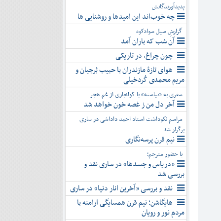
پدیدآورندگانش
چه خوب‌اند این امیدها و روشنایی ها
گزارشِ سیل سوادکوه
آن شب که باران آمد
چون چراغ، در تاریکی
هوای تازۀ مازندران با حبیب بُرجیان و
مریم محمدی کُردخیلی
سفری به «نیاسته» با کوله‌باری از غم هجر
آخر دل من ز غصه خون خواهد شد
مراسم نکوداشت استاد احمد داداشی در ساری
برگزار شد
نیم قرن پرسه‌نگاری
با حضور مترجم؛
«دریاس و جسدها» در ساری نقد و
بررسی شد
نقد و بررسی «آخرین انار دنیا» در ساری
هایگاشن؛ نیم قرن همسایگی ارامنه با
مردم نور و رویان