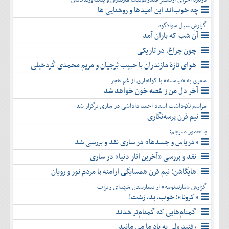
چه خوب‌اند این امیدها و روشنایی ها
گزارشِ سیل سوادکوه
آن شب که باران آمد
چون چراغ، در تاریکی
هوای تازۀ مازندران با حبیب بُرجیان و مریم محمدی کُردخیلی
سفری به «نیاسته» با کوله‌باری از غم هجر
آخر دل من ز غصه خون خواهد شد
مراسم نکوداشت استاد احمد داداشی در ساری برگزار شد
نیم قرن پرسه‌نگاری
با حضور مترجم؛
«دریاس و جسدها» در ساری نقد و بررسی شد
نقد و بررسی «آخرین انار دنیا» در ساری
هایگاشن؛ نیم قرن همسایگی ارامنه با مردم نور و رویان
گزارش «مازندنومه» از بیمارستان شهدای زیراب
«کرونا»؛ خوب، بد، زشت!
گمنام‌هایی که گمنام‌تر شدند
رفتید ولی به یاد ما می مانید