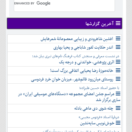
تير
شهريور
آبان
دی
اسفند
خرداد
مرداد
مهر
آذر
بهمن
تير
شهريور
آبان
دی
اسفند
مرداد
مهر
آذر
بهمن
شهريور
آخرین گزارشها
آبان
دی
اسفند
مهر
آذر
بهمن
آبان
افشین شاهرودی و زیبایی معصومانۀ شعرهایش
دی
اسفند
آذر
بهمن
اندر حکایت لفور شاباجی و یحیا بهاری
دی
اسفند
در نشست معرفی و سنجش کتاب فرهنگ نام‌های تبری بیان شد:
بهمن
اثری پژوهشی، خواندنی و درجه یک
اسفند
خانه‌موزۀ رضا یحیایی اتفاقی بزرگ است!
روستای میان‌رود قائم‌شهر، میزبان خوانِ خردِ فردوسی
با حضور استاد حسین علیزاده؛
مراسم جشن امضای مجموعه «دستگاه‌های موسیقی ایران» در
ساری برگزار شد
چله شوی دی ماهی بادله
دربارۀ استاد «فردوس مجیبی»
خوش‌نویسِ سایه‌نشین
درباره اجرای ارکستر فیلارمونیک مازندران و پدیدآورندگانش