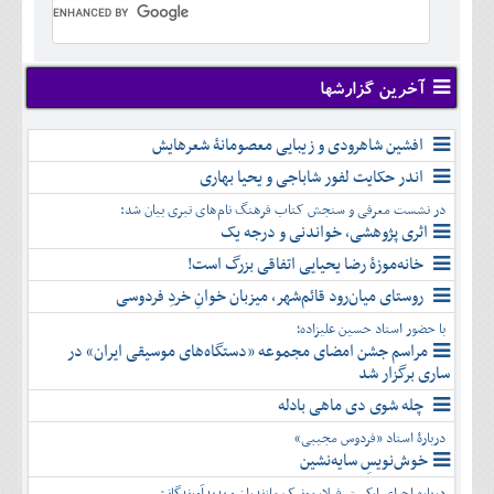
تير
شهريور
آبان
دی
اسفند
خرداد
مرداد
مهر
آذر
بهمن
تير
شهريور
آبان
دی
اسفند
مرداد
مهر
آذر
بهمن
شهريور
آخرین گزارشها
آبان
دی
اسفند
مهر
آذر
بهمن
آبان
افشین شاهرودی و زیبایی معصومانۀ شعرهایش
دی
اسفند
آذر
بهمن
اندر حکایت لفور شاباجی و یحیا بهاری
دی
اسفند
در نشست معرفی و سنجش کتاب فرهنگ نام‌های تبری بیان شد:
بهمن
اثری پژوهشی، خواندنی و درجه یک
اسفند
خانه‌موزۀ رضا یحیایی اتفاقی بزرگ است!
روستای میان‌رود قائم‌شهر، میزبان خوانِ خردِ فردوسی
با حضور استاد حسین علیزاده؛
مراسم جشن امضای مجموعه «دستگاه‌های موسیقی ایران» در
ساری برگزار شد
چله شوی دی ماهی بادله
دربارۀ استاد «فردوس مجیبی»
خوش‌نویسِ سایه‌نشین
درباره اجرای ارکستر فیلارمونیک مازندران و پدیدآورندگانش