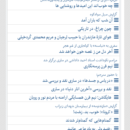
چه خوب‌اند این امیدها و روشنایی ها
گزارشِ سیل سوادکوه
آن شب که باران آمد
چون چراغ، در تاریکی
هوای تازۀ مازندران با حبیب بُرجیان و مریم محمدی کُردخیلی
سفری به «نیاسته» با کوله‌باری از غم هجر
آخر دل من ز غصه خون خواهد شد
مراسم نکوداشت استاد احمد داداشی در ساری برگزار شد
نیم قرن پرسه‌نگاری
با حضور مترجم؛
«دریاس و جسدها» در ساری نقد و بررسی شد
نقد و بررسی «آخرین انار دنیا» در ساری
هایگاشن؛ نیم قرن همسایگی ارامنه با مردم نور و رویان
گزارش «مازندنومه» از بیمارستان شهدای زیراب
«کرونا»؛ خوب، بد، زشت!
گمنام‌هایی که گمنام‌تر شدند
رفتید ولی به یاد ما می مانید