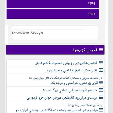
اسفند
فروردين
1384
خرداد
مرداد
مهر
آذر
بهمن
ارديبهشت
تير
شهريور
آبان
دی
اسفند
فروردين
1383
خرداد
مرداد
مهر
آذر
بهمن
ارديبهشت
تير
شهريور
آبان
دی
اسفند
فروردين
خرداد
مرداد
مهر
آذر
بهمن
ارديبهشت
تير
شهريور
آبان
دی
اسفند
خرداد
مرداد
مهر
آذر
بهمن
تير
شهريور
آبان
دی
اسفند
مرداد
مهر
آذر
بهمن
شهريور
آخرین گزارشها
آبان
دی
اسفند
مهر
آذر
بهمن
آبان
افشین شاهرودی و زیبایی معصومانۀ شعرهایش
دی
اسفند
آذر
بهمن
اندر حکایت لفور شاباجی و یحیا بهاری
دی
اسفند
در نشست معرفی و سنجش کتاب فرهنگ نام‌های تبری بیان شد:
بهمن
اثری پژوهشی، خواندنی و درجه یک
اسفند
خانه‌موزۀ رضا یحیایی اتفاقی بزرگ است!
روستای میان‌رود قائم‌شهر، میزبان خوانِ خردِ فردوسی
با حضور استاد حسین علیزاده؛
مراسم جشن امضای مجموعه «دستگاه‌های موسیقی ایران» در