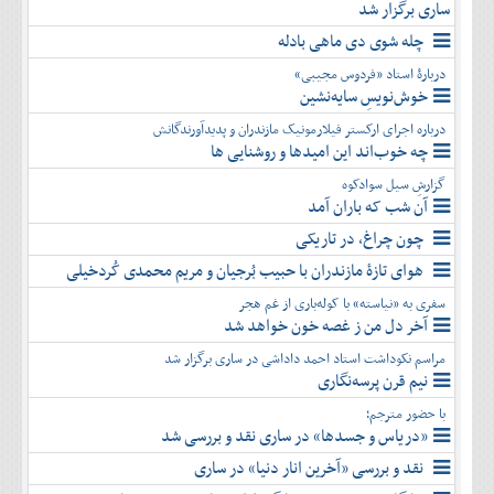
ساری برگزار شد
چله شوی دی ماهی بادله
دربارۀ استاد «فردوس مجیبی»
خوش‌نویسِ سایه‌نشین
درباره اجرای ارکستر فیلارمونیک مازندران و پدیدآورندگانش
چه خوب‌اند این امیدها و روشنایی ها
گزارشِ سیل سوادکوه
آن شب که باران آمد
چون چراغ، در تاریکی
هوای تازۀ مازندران با حبیب بُرجیان و مریم محمدی کُردخیلی
سفری به «نیاسته» با کوله‌باری از غم هجر
آخر دل من ز غصه خون خواهد شد
مراسم نکوداشت استاد احمد داداشی در ساری برگزار شد
نیم قرن پرسه‌نگاری
با حضور مترجم؛
«دریاس و جسدها» در ساری نقد و بررسی شد
نقد و بررسی «آخرین انار دنیا» در ساری