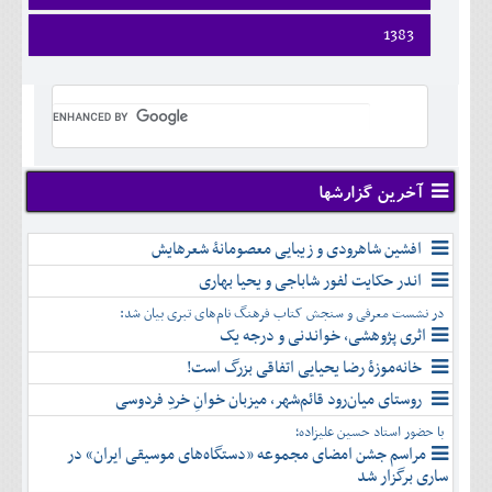
ارديبهشت
تير
شهريور
آبان
دی
اسفند
فروردين
1383
خرداد
مرداد
مهر
آذر
بهمن
ارديبهشت
تير
شهريور
آبان
دی
اسفند
فروردين
خرداد
مرداد
مهر
آذر
بهمن
ارديبهشت
تير
شهريور
آبان
دی
اسفند
خرداد
مرداد
مهر
آذر
بهمن
تير
شهريور
آبان
دی
اسفند
مرداد
مهر
آذر
بهمن
شهريور
آخرین گزارشها
آبان
دی
اسفند
مهر
آذر
بهمن
آبان
افشین شاهرودی و زیبایی معصومانۀ شعرهایش
دی
اسفند
آذر
بهمن
اندر حکایت لفور شاباجی و یحیا بهاری
دی
اسفند
در نشست معرفی و سنجش کتاب فرهنگ نام‌های تبری بیان شد:
بهمن
اثری پژوهشی، خواندنی و درجه یک
اسفند
خانه‌موزۀ رضا یحیایی اتفاقی بزرگ است!
روستای میان‌رود قائم‌شهر، میزبان خوانِ خردِ فردوسی
با حضور استاد حسین علیزاده؛
مراسم جشن امضای مجموعه «دستگاه‌های موسیقی ایران» در
ساری برگزار شد