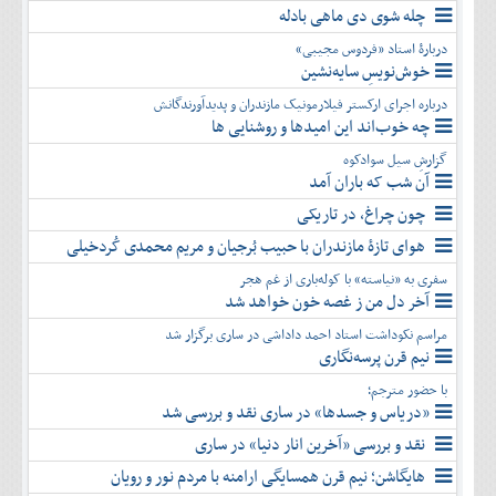
چله شوی دی ماهی بادله
دربارۀ استاد «فردوس مجیبی»
خوش‌نویسِ سایه‌نشین
درباره اجرای ارکستر فیلارمونیک مازندران و پدیدآورندگانش
چه خوب‌اند این امیدها و روشنایی ها
گزارشِ سیل سوادکوه
آن شب که باران آمد
چون چراغ، در تاریکی
هوای تازۀ مازندران با حبیب بُرجیان و مریم محمدی کُردخیلی
سفری به «نیاسته» با کوله‌باری از غم هجر
آخر دل من ز غصه خون خواهد شد
مراسم نکوداشت استاد احمد داداشی در ساری برگزار شد
نیم قرن پرسه‌نگاری
با حضور مترجم؛
«دریاس و جسدها» در ساری نقد و بررسی شد
نقد و بررسی «آخرین انار دنیا» در ساری
هایگاشن؛ نیم قرن همسایگی ارامنه با مردم نور و رویان