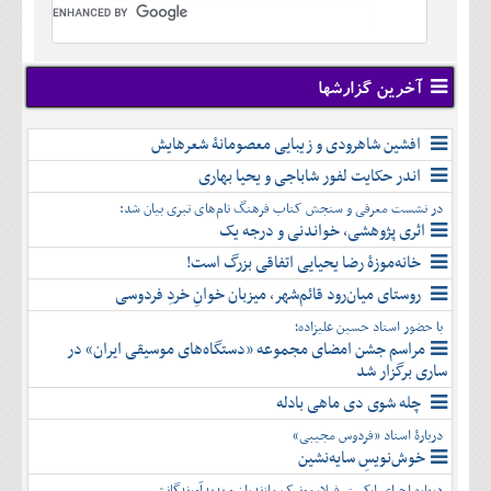
تير
شهريور
آبان
دی
اسفند
خرداد
مرداد
مهر
آذر
بهمن
تير
شهريور
آبان
دی
اسفند
مرداد
مهر
آذر
بهمن
شهريور
آخرین گزارشها
آبان
دی
اسفند
مهر
آذر
بهمن
آبان
افشین شاهرودی و زیبایی معصومانۀ شعرهایش
دی
اسفند
آذر
بهمن
اندر حکایت لفور شاباجی و یحیا بهاری
دی
اسفند
در نشست معرفی و سنجش کتاب فرهنگ نام‌های تبری بیان شد:
بهمن
اثری پژوهشی، خواندنی و درجه یک
اسفند
خانه‌موزۀ رضا یحیایی اتفاقی بزرگ است!
روستای میان‌رود قائم‌شهر، میزبان خوانِ خردِ فردوسی
با حضور استاد حسین علیزاده؛
مراسم جشن امضای مجموعه «دستگاه‌های موسیقی ایران» در
ساری برگزار شد
چله شوی دی ماهی بادله
دربارۀ استاد «فردوس مجیبی»
خوش‌نویسِ سایه‌نشین
درباره اجرای ارکستر فیلارمونیک مازندران و پدیدآورندگانش