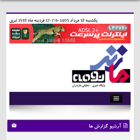
يکشنبه 18 مرداد 1405-7:6-
17 فردينه ماه 1538 تبری
آرشیو
تماس با ما
آرشیو گزارش ها
وبلاگ