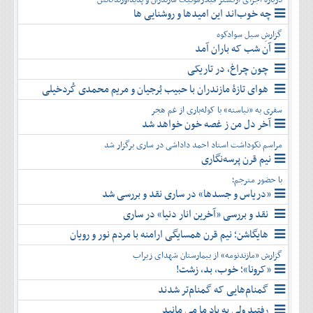
چه خوب‌اند این امیدها و روشنایی ها
گزارشِ سیل سوادکوه
آن شب که باران آمد
چون چراغ، در تاریکی
هوای تازۀ مازندران با حبیب بُرجیان و مریم محمدی کُردخیلی
سفری به «نیاسته» با کوله‌باری از غم هجر
آخر دل من ز غصه خون خواهد شد
مراسم نکوداشت استاد احمد داداشی در ساری برگزار شد
نیم قرن پرسه‌نگاری
با حضور مترجم؛
«دریاس و جسدها» در ساری نقد و بررسی شد
نقد و بررسی «آخرین انار دنیا» در ساری
هایگاشن؛ نیم قرن همسایگی ارامنه با مردم نور و رویان
گزارش «مازندنومه» از بیمارستان شهدای زیراب
«کرونا»؛ خوب، بد، زشت!
گمنام‌هایی که گمنام‌تر شدند
رفتید ولی به یاد ما می مانید