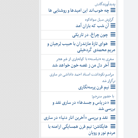
پدیدآورندگانش
چه خوب‌اند این امیدها و روشنایی ها
گزارشِ سیل سوادکوه
آن شب که باران آمد
چون چراغ، در تاریکی
هوای تازۀ مازندران با حبیب بُرجیان و
مریم محمدی کُردخیلی
سفری به «نیاسته» با کوله‌باری از غم هجر
آخر دل من ز غصه خون خواهد شد
مراسم نکوداشت استاد احمد داداشی در ساری
برگزار شد
نیم قرن پرسه‌نگاری
با حضور مترجم؛
«دریاس و جسدها» در ساری نقد و
بررسی شد
نقد و بررسی «آخرین انار دنیا» در ساری
هایگاشن؛ نیم قرن همسایگی ارامنه با
مردم نور و رویان