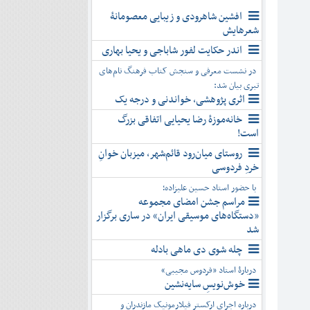
افشین شاهرودی و زیبایی معصومانۀ
شعرهایش
اندر حکایت لفور شاباجی و یحیا بهاری
در نشست معرفی و سنجش کتاب فرهنگ نام‌های
تبری بیان شد:
اثری پژوهشی، خواندنی و درجه یک
خانه‌موزۀ رضا یحیایی اتفاقی بزرگ
است!
روستای میان‌رود قائم‌شهر، میزبان خوانِ
خردِ فردوسی
با حضور استاد حسین علیزاده؛
مراسم جشن امضای مجموعه
«دستگاه‌های موسیقی ایران» در ساری برگزار
شد
چله شوی دی ماهی بادله
دربارۀ استاد «فردوس مجیبی»
خوش‌نویسِ سایه‌نشین
درباره اجرای ارکستر فیلارمونیک مازندران و