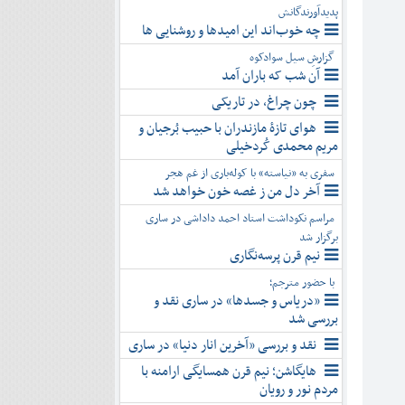
پدیدآورندگانش
چه خوب‌اند این امیدها و روشنایی ها
گزارشِ سیل سوادکوه
آن شب که باران آمد
چون چراغ، در تاریکی
هوای تازۀ مازندران با حبیب بُرجیان و
مریم محمدی کُردخیلی
سفری به «نیاسته» با کوله‌باری از غم هجر
آخر دل من ز غصه خون خواهد شد
مراسم نکوداشت استاد احمد داداشی در ساری
برگزار شد
نیم قرن پرسه‌نگاری
با حضور مترجم؛
«دریاس و جسدها» در ساری نقد و
بررسی شد
نقد و بررسی «آخرین انار دنیا» در ساری
هایگاشن؛ نیم قرن همسایگی ارامنه با
مردم نور و رویان