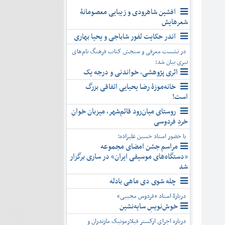
افشین شاهرودی و زیبایی معصومانۀ
شعرهایش
اندر حکایت لفور شاباجی و یحیا بهاری
در نشست معرفی و سنجش کتاب فرهنگ نام‌های
تبری بیان شد:
اثری پژوهشی، خواندنی و درجه یک
خانه‌موزۀ رضا یحیایی اتفاقی بزرگ
است!
روستای میان‌رود قائم‌شهر، میزبان خوانِ
خردِ فردوسی
با حضور استاد حسین علیزاده؛
مراسم جشن امضای مجموعه
«دستگاه‌های موسیقی ایران» در ساری برگزار
شد
چله شوی دی ماهی بادله
دربارۀ استاد «فردوس مجیبی»
خوش‌نویسِ سایه‌نشین
درباره اجرای ارکستر فیلارمونیک مازندران و