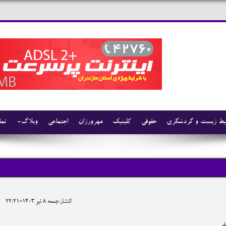
ط زیست و گردشگری
حقوقی
کلینیک
مهرورزان
اجتماعی
وبلاگ
تما
انتشار:جمعه 8 تير 1403-22:21
د