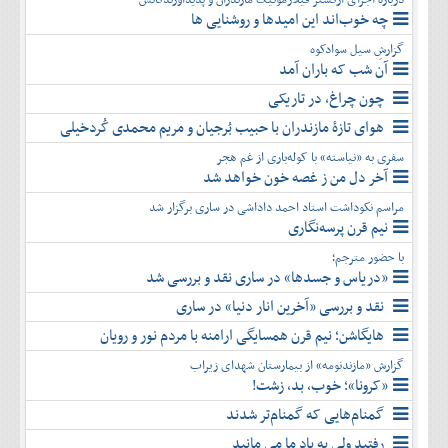
چه خوب‌اند این امیدها و روشنایی ها
گزارشِ سیل سوادکوه
آن شب که باران آمد
چون چراغ، در تاریکی
هوای تازۀ مازندران با حبیب بُرجیان و مریم محمدی کُردخیلی
سفری به «نیاسته» با کوله‌باری از غم هجر
آخر دل من ز غصه خون خواهد شد
مراسم نکوداشت استاد احمد داداشی در ساری برگزار شد
نیم قرن پرسه‌نگاری
با حضور مترجم؛
«دریاس و جسدها» در ساری نقد و بررسی شد
نقد و بررسی «آخرین انار دنیا» در ساری
هایگاشن؛ نیم قرن همسایگی ارامنه با مردم نور و رویان
گزارش «مازندنومه» از بیمارستان شهدای زیراب
«کرونا»؛ خوب، بد، زشت!
گمنام‌هایی که گمنام‌تر شدند
رفتید ولی به یاد ما می مانید