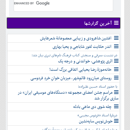
تير
شهريور
آبان
دی
اسفند
خرداد
مرداد
مهر
آذر
بهمن
تير
شهريور
آبان
دی
اسفند
مرداد
مهر
آذر
بهمن
شهريور
آخرین گزارشها
آبان
دی
اسفند
مهر
آذر
بهمن
آبان
افشین شاهرودی و زیبایی معصومانۀ شعرهایش
دی
اسفند
آذر
بهمن
اندر حکایت لفور شاباجی و یحیا بهاری
دی
اسفند
در نشست معرفی و سنجش کتاب فرهنگ نام‌های تبری بیان شد:
بهمن
اثری پژوهشی، خواندنی و درجه یک
اسفند
خانه‌موزۀ رضا یحیایی اتفاقی بزرگ است!
روستای میان‌رود قائم‌شهر، میزبان خوانِ خردِ فردوسی
با حضور استاد حسین علیزاده؛
مراسم جشن امضای مجموعه «دستگاه‌های موسیقی ایران» در
ساری برگزار شد
چله شوی دی ماهی بادله
دربارۀ استاد «فردوس مجیبی»
خوش‌نویسِ سایه‌نشین
درباره اجرای ارکستر فیلارمونیک مازندران و پدیدآورندگانش