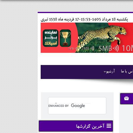
يکشنبه 18 مرداد 1405-15:53-
17 فردينه ماه 1538 تبری
س با ما
آرشیو
آخرین گزارشها