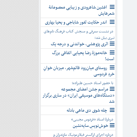
افشین شاهرودی و زیبایی معصومانۀ
شعرهایش
اندر حکایت لفور شاباجی و یحیا بهاری
در نشست معرفی و سنجش کتاب فرهنگ نام‌های
تبری بیان شد:
اثری پژوهشی، خواندنی و درجه یک
خانه‌موزۀ رضا یحیایی اتفاقی بزرگ
است!
روستای میان‌رود قائم‌شهر، میزبان خوانِ
خردِ فردوسی
با حضور استاد حسین علیزاده؛
مراسم جشن امضای مجموعه
«دستگاه‌های موسیقی ایران» در ساری برگزار
شد
چله شوی دی ماهی بادله
دربارۀ استاد «فردوس مجیبی»
خوش‌نویسِ سایه‌نشین
درباره اجرای ارکستر فیلارمونیک مازندران و