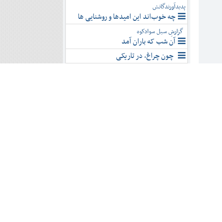
پدیدآورندگانش
چه خوب‌اند این امیدها و روشنایی ها
گزارشِ سیل سوادکوه
آن شب که باران آمد
چون چراغ، در تاریکی
هوای تازۀ مازندران با حبیب بُرجیان و
مریم محمدی کُردخیلی
سفری به «نیاسته» با کوله‌باری از غم هجر
آخر دل من ز غصه خون خواهد شد
مراسم نکوداشت استاد احمد داداشی در ساری
برگزار شد
نیم قرن پرسه‌نگاری
با حضور مترجم؛
«دریاس و جسدها» در ساری نقد و
بررسی شد
نقد و بررسی «آخرین انار دنیا» در ساری
هایگاشن؛ نیم قرن همسایگی ارامنه با
مردم نور و رویان