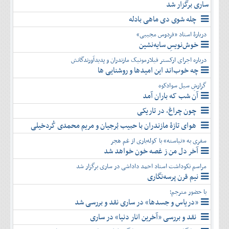
ساری برگزار شد
چله شوی دی ماهی بادله
دربارۀ استاد «فردوس مجیبی»
خوش‌نویسِ سایه‌نشین
درباره اجرای ارکستر فیلارمونیک مازندران و پدیدآورندگانش
چه خوب‌اند این امیدها و روشنایی ها
گزارشِ سیل سوادکوه
آن شب که باران آمد
چون چراغ، در تاریکی
هوای تازۀ مازندران با حبیب بُرجیان و مریم محمدی کُردخیلی
سفری به «نیاسته» با کوله‌باری از غم هجر
آخر دل من ز غصه خون خواهد شد
مراسم نکوداشت استاد احمد داداشی در ساری برگزار شد
نیم قرن پرسه‌نگاری
با حضور مترجم؛
«دریاس و جسدها» در ساری نقد و بررسی شد
نقد و بررسی «آخرین انار دنیا» در ساری