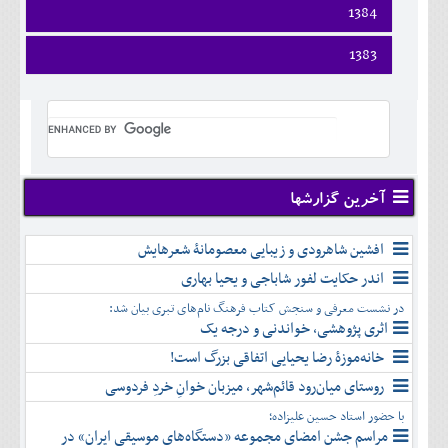
اسفند
فروردين
1384
خرداد
مرداد
مهر
آذر
بهمن
ارديبهشت
تير
شهريور
آبان
دی
اسفند
فروردين
1383
خرداد
مرداد
مهر
آذر
بهمن
ارديبهشت
تير
شهريور
آبان
دی
اسفند
فروردين
خرداد
مرداد
مهر
آذر
بهمن
ارديبهشت
تير
شهريور
آبان
دی
اسفند
خرداد
مرداد
مهر
آذر
بهمن
تير
شهريور
آبان
دی
اسفند
مرداد
مهر
آذر
بهمن
شهريور
آخرین گزارشها
آبان
دی
اسفند
مهر
آذر
بهمن
آبان
افشین شاهرودی و زیبایی معصومانۀ شعرهایش
دی
اسفند
آذر
بهمن
اندر حکایت لفور شاباجی و یحیا بهاری
دی
اسفند
در نشست معرفی و سنجش کتاب فرهنگ نام‌های تبری بیان شد:
بهمن
اثری پژوهشی، خواندنی و درجه یک
اسفند
خانه‌موزۀ رضا یحیایی اتفاقی بزرگ است!
روستای میان‌رود قائم‌شهر، میزبان خوانِ خردِ فردوسی
با حضور استاد حسین علیزاده؛
مراسم جشن امضای مجموعه «دستگاه‌های موسیقی ایران» در