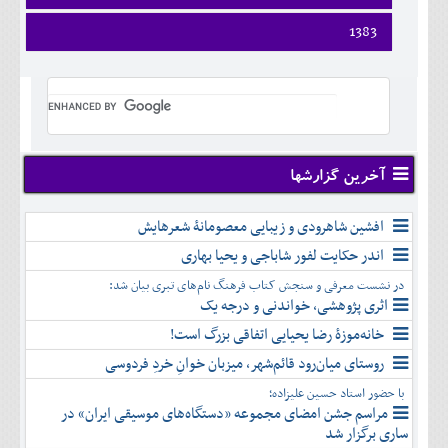
ارديبهشت
تير
شهريور
آبان
دی
اسفند
فروردين
1383
خرداد
مرداد
مهر
آذر
بهمن
ارديبهشت
تير
شهريور
آبان
دی
اسفند
فروردين
خرداد
مرداد
مهر
آذر
بهمن
ارديبهشت
تير
شهريور
آبان
دی
اسفند
خرداد
مرداد
مهر
آذر
بهمن
تير
شهريور
آبان
دی
اسفند
مرداد
مهر
آذر
بهمن
شهريور
آخرین گزارشها
آبان
دی
اسفند
مهر
آذر
بهمن
آبان
افشین شاهرودی و زیبایی معصومانۀ شعرهایش
دی
اسفند
آذر
بهمن
اندر حکایت لفور شاباجی و یحیا بهاری
دی
اسفند
در نشست معرفی و سنجش کتاب فرهنگ نام‌های تبری بیان شد:
بهمن
اثری پژوهشی، خواندنی و درجه یک
اسفند
خانه‌موزۀ رضا یحیایی اتفاقی بزرگ است!
روستای میان‌رود قائم‌شهر، میزبان خوانِ خردِ فردوسی
با حضور استاد حسین علیزاده؛
مراسم جشن امضای مجموعه «دستگاه‌های موسیقی ایران» در
ساری برگزار شد