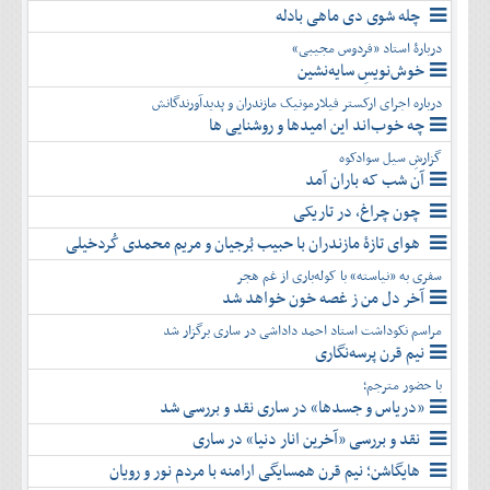
چله شوی دی ماهی بادله
دربارۀ استاد «فردوس مجیبی»
خوش‌نویسِ سایه‌نشین
درباره اجرای ارکستر فیلارمونیک مازندران و پدیدآورندگانش
چه خوب‌اند این امیدها و روشنایی ها
گزارشِ سیل سوادکوه
آن شب که باران آمد
چون چراغ، در تاریکی
هوای تازۀ مازندران با حبیب بُرجیان و مریم محمدی کُردخیلی
سفری به «نیاسته» با کوله‌باری از غم هجر
آخر دل من ز غصه خون خواهد شد
مراسم نکوداشت استاد احمد داداشی در ساری برگزار شد
نیم قرن پرسه‌نگاری
با حضور مترجم؛
«دریاس و جسدها» در ساری نقد و بررسی شد
نقد و بررسی «آخرین انار دنیا» در ساری
هایگاشن؛ نیم قرن همسایگی ارامنه با مردم نور و رویان