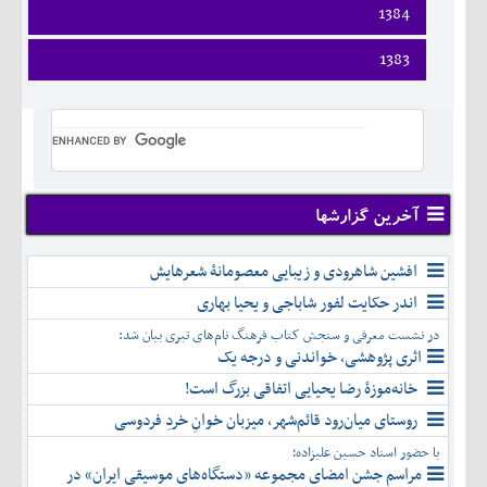
اسفند
فروردين
1384
خرداد
مرداد
مهر
آذر
بهمن
ارديبهشت
تير
شهريور
آبان
دی
اسفند
فروردين
1383
خرداد
مرداد
مهر
آذر
بهمن
ارديبهشت
تير
شهريور
آبان
دی
اسفند
فروردين
خرداد
مرداد
مهر
آذر
بهمن
ارديبهشت
تير
شهريور
آبان
دی
اسفند
خرداد
مرداد
مهر
آذر
بهمن
تير
شهريور
آبان
دی
اسفند
مرداد
مهر
آذر
بهمن
شهريور
آخرین گزارشها
آبان
دی
اسفند
مهر
آذر
بهمن
آبان
افشین شاهرودی و زیبایی معصومانۀ شعرهایش
دی
اسفند
آذر
بهمن
اندر حکایت لفور شاباجی و یحیا بهاری
دی
اسفند
در نشست معرفی و سنجش کتاب فرهنگ نام‌های تبری بیان شد:
بهمن
اثری پژوهشی، خواندنی و درجه یک
اسفند
خانه‌موزۀ رضا یحیایی اتفاقی بزرگ است!
روستای میان‌رود قائم‌شهر، میزبان خوانِ خردِ فردوسی
با حضور استاد حسین علیزاده؛
مراسم جشن امضای مجموعه «دستگاه‌های موسیقی ایران» در