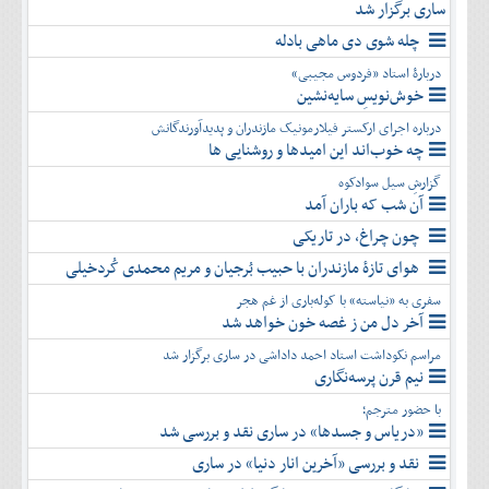
ساری برگزار شد
چله شوی دی ماهی بادله
دربارۀ استاد «فردوس مجیبی»
خوش‌نویسِ سایه‌نشین
درباره اجرای ارکستر فیلارمونیک مازندران و پدیدآورندگانش
چه خوب‌اند این امیدها و روشنایی ها
گزارشِ سیل سوادکوه
آن شب که باران آمد
چون چراغ، در تاریکی
هوای تازۀ مازندران با حبیب بُرجیان و مریم محمدی کُردخیلی
سفری به «نیاسته» با کوله‌باری از غم هجر
آخر دل من ز غصه خون خواهد شد
مراسم نکوداشت استاد احمد داداشی در ساری برگزار شد
نیم قرن پرسه‌نگاری
با حضور مترجم؛
«دریاس و جسدها» در ساری نقد و بررسی شد
نقد و بررسی «آخرین انار دنیا» در ساری