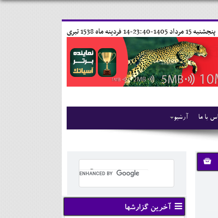
پنجشنبه 15 مرداد 1405-23:40-
14 فردينه ماه 1538 تبری
س با ما
آرشیو
آخرین گزارشها