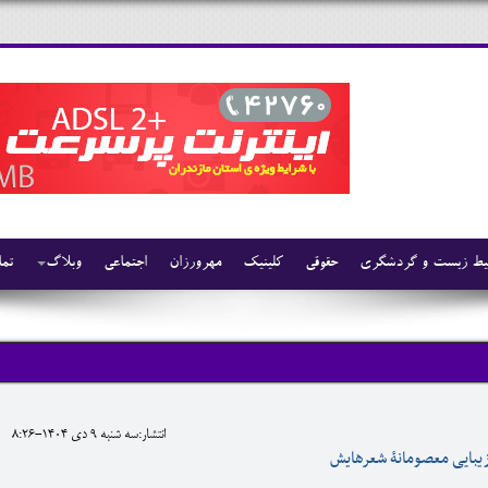
ط زیست و گردشگری
حقوقی
کلینیک
مهرورزان
اجتماعی
وبلاگ
تما
انتشار:سه شنبه 9 دی 1404-8:26
زیبایی معصومانۀ شعرهایش