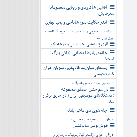
افشین شاهرودی و زیبایی معصومانۀ
شعرهایش
اندر حکایت لفور شاباجی و یحیا بهاری
در نشست معرفی و سنجش کتاب فرهنگ نام‌های
تبری بیان شد:
اثری پژوهشی، خواندنی و درجه یک
خانه‌موزۀ رضا یحیایی اتفاقی بزرگ
است!
روستای میان‌رود قائم‌شهر، میزبان خوانِ
خردِ فردوسی
با حضور استاد حسین علیزاده؛
مراسم جشن امضای مجموعه
«دستگاه‌های موسیقی ایران» در ساری برگزار
شد
چله شوی دی ماهی بادله
دربارۀ استاد «فردوس مجیبی»
خوش‌نویسِ سایه‌نشین
درباره اجرای ارکستر فیلارمونیک مازندران و