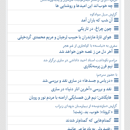
چه خوب‌اند این امیدها و روشنایی ها
گزارشِ سیل سوادکوه
آن شب که باران آمد
چون چراغ، در تاریکی
هوای تازۀ مازندران با حبیب بُرجیان و مریم محمدی کُردخیلی
سفری به «نیاسته» با کوله‌باری از غم هجر
آخر دل من ز غصه خون خواهد شد
مراسم نکوداشت استاد احمد داداشی در ساری برگزار شد
نیم قرن پرسه‌نگاری
با حضور مترجم؛
«دریاس و جسدها» در ساری نقد و بررسی شد
نقد و بررسی «آخرین انار دنیا» در ساری
هایگاشن؛ نیم قرن همسایگی ارامنه با مردم نور و رویان
گزارش «مازندنومه» از بیمارستان شهدای زیراب
«کرونا»؛ خوب، بد، زشت!
گمنام‌هایی که گمنام‌تر شدند
رفتید ولی به یاد ما می مانید