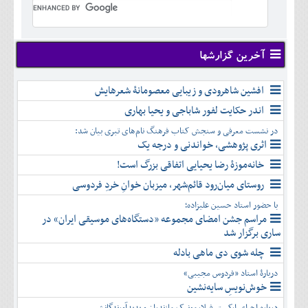
تير
شهريور
آبان
دی
اسفند
خرداد
مرداد
مهر
آذر
بهمن
تير
شهريور
آبان
دی
اسفند
مرداد
مهر
آذر
بهمن
شهريور
آخرین گزارشها
آبان
دی
اسفند
مهر
آذر
بهمن
آبان
افشین شاهرودی و زیبایی معصومانۀ شعرهایش
دی
اسفند
آذر
بهمن
اندر حکایت لفور شاباجی و یحیا بهاری
دی
اسفند
در نشست معرفی و سنجش کتاب فرهنگ نام‌های تبری بیان شد:
بهمن
اثری پژوهشی، خواندنی و درجه یک
اسفند
خانه‌موزۀ رضا یحیایی اتفاقی بزرگ است!
روستای میان‌رود قائم‌شهر، میزبان خوانِ خردِ فردوسی
با حضور استاد حسین علیزاده؛
مراسم جشن امضای مجموعه «دستگاه‌های موسیقی ایران» در
ساری برگزار شد
چله شوی دی ماهی بادله
دربارۀ استاد «فردوس مجیبی»
خوش‌نویسِ سایه‌نشین
درباره اجرای ارکستر فیلارمونیک مازندران و پدیدآورندگانش