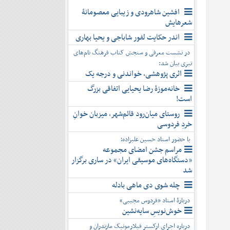
افشین شاهرودی و زیبایی معصومانۀ
شعرهایش
اندر حکایت لفور شاباجی و یحیا بهاری
در نشست معرفی و سنجش کتاب فرهنگ نام‌های
تبری بیان شد:
اثری پژوهشی، خواندنی و درجه یک
خانه‌موزۀ رضا یحیایی اتفاقی بزرگ
است!
روستای میان‌رود قائم‌شهر، میزبان خوانِ
خردِ فردوسی
با حضور استاد حسین علیزاده؛
مراسم جشن امضای مجموعه
«دستگاه‌های موسیقی ایران» در ساری برگزار
شد
چله شوی دی ماهی بادله
دربارۀ استاد «فردوس مجیبی»
خوش‌نویسِ سایه‌نشین
درباره اجرای ارکستر فیلارمونیک مازندران و