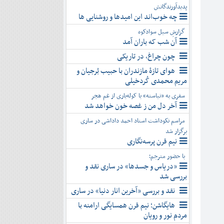
پدیدآورندگانش
چه خوب‌اند این امیدها و روشنایی ها
گزارشِ سیل سوادکوه
آن شب که باران آمد
چون چراغ، در تاریکی
هوای تازۀ مازندران با حبیب بُرجیان و
مریم محمدی کُردخیلی
سفری به «نیاسته» با کوله‌باری از غم هجر
آخر دل من ز غصه خون خواهد شد
مراسم نکوداشت استاد احمد داداشی در ساری
برگزار شد
نیم قرن پرسه‌نگاری
با حضور مترجم؛
«دریاس و جسدها» در ساری نقد و
بررسی شد
نقد و بررسی «آخرین انار دنیا» در ساری
هایگاشن؛ نیم قرن همسایگی ارامنه با
مردم نور و رویان