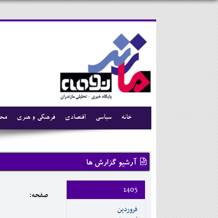
خانه
سیاسی
اقتصادی
فرهنگی و هنری
محی
آرشیو گزارش ها
1405
صفحه:
فروردين