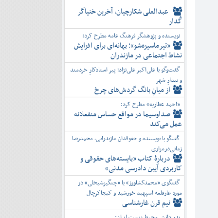
عبدالعلی شکارچیان، آخرین خنیاگر
گُدار
نویسنده و پژوهشگر فرهنگ عامه مطرح کرد:
«تیرماسیزه‌شو»؛ بهانه‌ای برای افزایش
نشاط اجتماعی در مازندران
گفت‌وگو با علی‌اکبر علی‌نژاد؛ پیر استادکارِ خردمند
و بیدارِ شهر
از میانِ بانگ گردش‌های چرخ
«احمد عطاریه» مطرح کرد:
صداوسیما در مواقع حساس منفعلانه
عمل می‌کند
گفتگو با نویسنده و حقوقدان مازندرانی، محمدرضا
زمانی‌درمزاری
دربارۀ کتاب ”بایسته‌های حقوقی و
کاربردی آیین دادرسی مدنی»
گفتگوی «محمدکشاورز» با «چنگیزشیخلی» در
مورد غارقلعه اسپهبد خورشید و کیجاکرچال
نیم قرن غارشناسی
پدر دانش محیط زیست ایران: