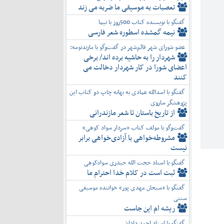
تعصبات به موسیقی ما ضربه می زند
گفتگو با نویسنده کتاب 500روز با نیما
نیمه گمشده اسطوره شعر فارسی
عضو شورای شهر قائم‌شهر در گفت‌و‌گو با مازندنومه:
شهردار را به حاشیه برده اند/ برخی
اعضای شورا در کار شهردار دخالت می
کنند
گفتگو با اسدالله عمادی به بهانه چاپ دو کتاب این
پژوهشگر ساروی
از تاریخ باستان تا شعر مازندرانی
گفت‌وگو با مولف کتاب «سردار سواد کوهی»
مشروطه‌خواهی با آزادی‌خواهی برابر
نیست
گفتگو با استاد حجت الله حیدری سوادکوهی
ثبت است در کلام خدا احترام ما
گفتگو با «سبحان مهدی پور» خواننده موسیقی
سنتی
ریشه ام این جاست
گفتگو با استاد احمد داداشی