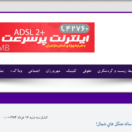
ط زیست و گردشگری
حقوقی
کلینیک
مهرورزان
اجتماعی
وبلاگ
تما
انتشار:سه شنبه 17 خرداد 1384-0:0