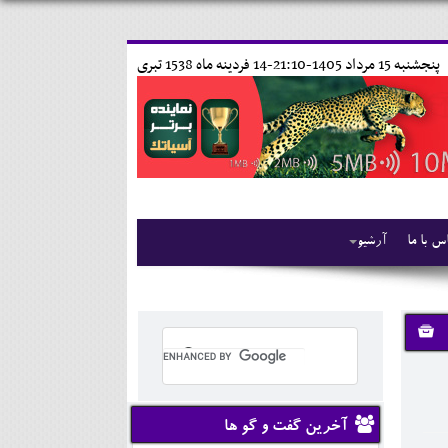
پنجشنبه 15 مرداد 1405-21:10-
14 فردينه ماه 1538 تبری
س با ما
آرشیو
آخرین گفت و گو ها