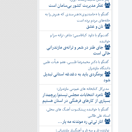
تفكر مديريت کشور بی‌سامان است
گفتگو با «حامدنبوی»؛هنرمندی که هنرش را به
خانه‌های مردم برده است
نان و عشق
گفت‌وگو با داود کیاقاسمی؛ شاعر، ترانه سرا و
خواننده
جای طنز در شعر و ترانه‌ی مازندرانی
خالی است
گفتگو با دکتر محمدرضا طبیبی، عضو هیأت علمی
دانشگاه مازندران
بومگردی باید به دغدغه استانی تبدیل
شود
مدیرکل کتابخانه های عمومی مازندران:
نامزد انتخابات مجلس نیستم/ پرچمدار
بسیاری از کارهای فرهنگی در استان هستیم
گفتگو با خواننده پیشکسوت آهنگ های محلی،
استاد علی طالبی
انار تی‌تی ره موندنه مه یار...
نوازنده تار و سه تار و آهنگساز مازندرانی: