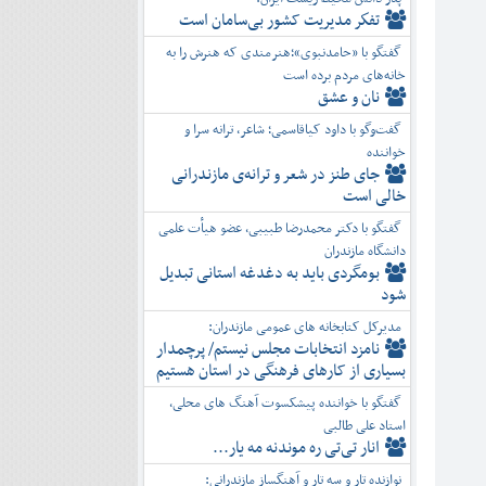
تفكر مديريت کشور بی‌سامان است
گفتگو با «حامدنبوی»؛هنرمندی که هنرش را به
خانه‌های مردم برده است
نان و عشق
گفت‌وگو با داود کیاقاسمی؛ شاعر، ترانه سرا و
خواننده
جای طنز در شعر و ترانه‌ی مازندرانی
خالی است
گفتگو با دکتر محمدرضا طبیبی، عضو هیأت علمی
دانشگاه مازندران
بومگردی باید به دغدغه استانی تبدیل
شود
مدیرکل کتابخانه های عمومی مازندران:
نامزد انتخابات مجلس نیستم/ پرچمدار
بسیاری از کارهای فرهنگی در استان هستیم
گفتگو با خواننده پیشکسوت آهنگ های محلی،
استاد علی طالبی
انار تی‌تی ره موندنه مه یار...
نوازنده تار و سه تار و آهنگساز مازندرانی: