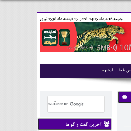
جمعه 16 مرداد 1405-5:28-
15 فردينه ماه 1538 تبری
س با ما
آرشیو
آخرین گفت و گو ها