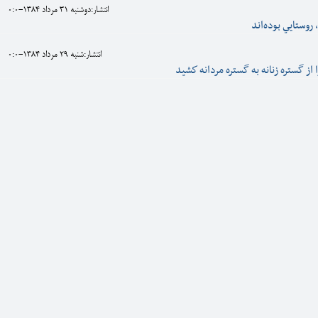
انتشار:دوشنبه 31 مرداد 1384-0:0
، روستايي‌ بوده‌اند
انتشار:شنبه 29 مرداد 1384-0:0
 از گستره زنانه به گستره مردانه كشيد