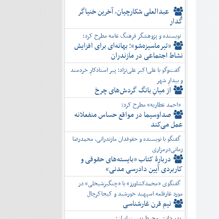
عبدالعلی شکارچیان، آخرین خنیاگر
گُدار
نویسنده و پژوهشگر فرهنگ عامه مطرح کرد:
«تیرماسیزه‌شو»؛ بهانه‌ای برای افزایش
نشاط اجتماعی در مازندران
گفت‌وگو با علی‌اکبر علی‌نژاد؛ پیر استادکارِ خردمند
و بیدارِ شهر
از میانِ بانگ گردش‌های چرخ
«احمد عطاریه» مطرح کرد:
صداوسیما در مواقع حساس منفعلانه
عمل می‌کند
گفتگو با نویسنده و حقوقدان مازندرانی، محمدرضا
زمانی‌درمزاری
دربارۀ کتاب ”بایسته‌های حقوقی و
کاربردی آیین دادرسی مدنی»
گفتگوی «محمدکشاورز» با «چنگیزشیخلی» در
مورد غارقلعه اسپهبد خورشید و کیجاکرچال
نیم قرن غارشناسی
پدر دانش محیط زیست ایران: