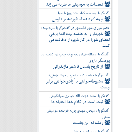
تعصبات به موسیقی ما ضربه می زند
گفتگو با نویسنده کتاب 500روز با نیما
نیمه گمشده اسطوره شعر فارسی
عضو شورای شهر قائم‌شهر در گفت‌و‌گو با مازندنومه:
شهردار را به حاشیه برده اند/ برخی
اعضای شورا در کار شهردار دخالت می
کنند
گفتگو با اسدالله عمادی به بهانه چاپ دو کتاب این
پژوهشگر ساروی
از تاریخ باستان تا شعر مازندرانی
گفت‌وگو با مولف کتاب «سردار سواد کوهی»
مشروطه‌خواهی با آزادی‌خواهی برابر
نیست
گفتگو با استاد حجت الله حیدری سوادکوهی
ثبت است در کلام خدا احترام ما
گفتگو با «سبحان مهدی پور» خواننده موسیقی
سنتی
ریشه ام این جاست
گفتگو با استاد احمد داداشی