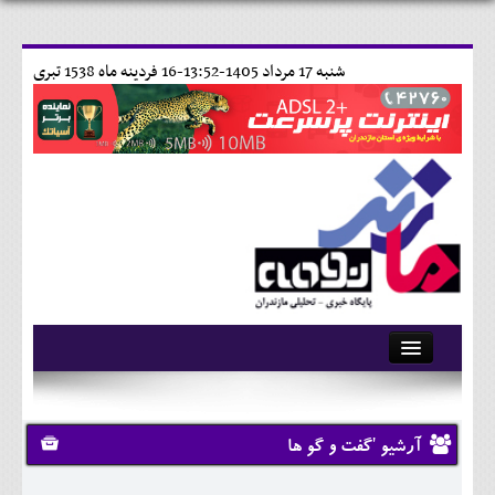
شنبه 17 مرداد 1405-13:52-
16 فردينه ماه 1538 تبری
آرشیو
تماس با ما
آرشیو 'گفت و گو ها
وبلاگ