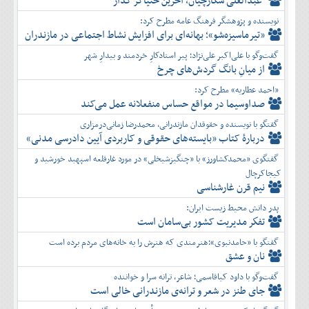
عبدالعلی شکارچیان، آخرین خنیاگر گُدار
دی
آذر
بهمن
نویسنده و پژوهشگر فرهنگ عامه مطرح کرد:
دی
اسفند
«تیرماسیزه‌شو»؛ بهانه‌ای برای افزایش نشاط اجتماعی در مازندران
بهمن
گفت‌وگو با علی‌اکبر علی‌نژاد؛ پیر استادکارِ خردمند و بیدارِ شهر
اسفند
از میانِ بانگ گردش‌های چرخ
«احمد عطاریه» مطرح کرد:
صداوسیما در مواقع حساس منفعلانه عمل می‌کند
گفتگو با نویسنده و حقوقدان مازندرانی، محمدرضا زمانی‌درمزاری
دربارۀ کتاب ”بایسته‌های حقوقی و کاربردی آیین دادرسی مدنی»
گفتگوی «محمدکشاورز» با «چنگیزشیخلی» در مورد غارقلعه اسپهبد خورشید و
کیجاکرچال
نیم قرن غارشناسی
پدر دانش محیط زیست ایران:
تفكر مديريت کشور بی‌سامان است
گفتگو با «حامدنبوی»؛هنرمندی که هنرش را به خانه‌های مردم برده است
نان و عشق
گفت‌وگو با داود کیاقاسمی؛ شاعر، ترانه سرا و خواننده
جای طنز در شعر و ترانه‌ی مازندرانی خالی است