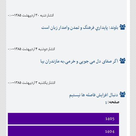
اجتماعی
انتشار:شنبه 30 ارديبهشت 1385-0:0
مهرورزان
باوند: پايداري فرهنگ و تمدن وامدار زبان است
کلینیک
حقوقی
انتشار:دوشنبه 4 ارديبهشت 1385-0:0
محیط زیست و گردشگری
اگر صفای دل می جویی و خرمی،به مازندران بيا
فرهنگی و هنری
اقتصادی
انتشار:يکشنبه 3 ارديبهشت 1385-0:0
سیاسی
دنبال افزايش فاصله ها نيستيم
صفحه:
1
خانه
1405
فروردين
1404