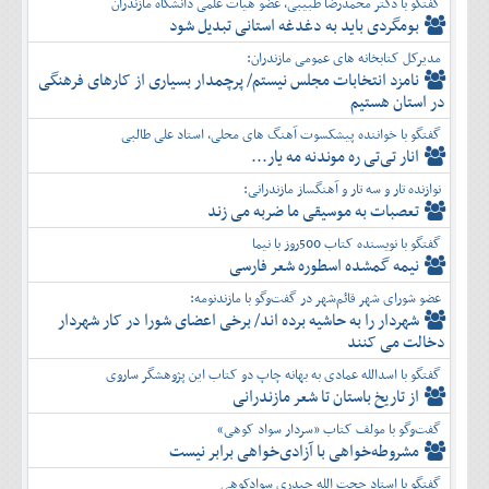
گفتگو با دکتر محمدرضا طبیبی، عضو هیأت علمی دانشگاه مازندران
بومگردی باید به دغدغه استانی تبدیل شود
مدیرکل کتابخانه های عمومی مازندران:
نامزد انتخابات مجلس نیستم/ پرچمدار بسیاری از کارهای فرهنگی
در استان هستیم
گفتگو با خواننده پیشکسوت آهنگ های محلی، استاد علی طالبی
انار تی‌تی ره موندنه مه یار...
نوازنده تار و سه تار و آهنگساز مازندرانی:
تعصبات به موسیقی ما ضربه می زند
گفتگو با نویسنده کتاب 500روز با نیما
نیمه گمشده اسطوره شعر فارسی
عضو شورای شهر قائم‌شهر در گفت‌و‌گو با مازندنومه:
شهردار را به حاشیه برده اند/ برخی اعضای شورا در کار شهردار
دخالت می کنند
گفتگو با اسدالله عمادی به بهانه چاپ دو کتاب این پژوهشگر ساروی
از تاریخ باستان تا شعر مازندرانی
گفت‌وگو با مولف کتاب «سردار سواد کوهی»
مشروطه‌خواهی با آزادی‌خواهی برابر نیست
گفتگو با استاد حجت الله حیدری سوادکوهی