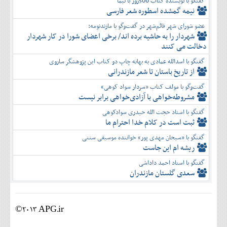
گفتگو با نویسنده کتاب 500روز با نیما
نیمه گمشده اسطوره شعر فارسی
عضو شورای شهر قائم‌شهر در گفت‌و‌گو با مازندنومه:
شهردار را به حاشیه برده اند/ برخی اعضای شورا در کار شهردار
دخالت می کنند
گفتگو با اسدالله عمادی به بهانه چاپ دو کتاب این پژوهشگر ساروی
از تاریخ باستان تا شعر مازندرانی
گفت‌وگو با مولف کتاب «سردار سواد کوهی»
مشروطه‌خواهی با آزادی‌خواهی برابر نیست
گفتگو با استاد حجت الله حیدری سوادکوهی
ثبت است در کلام خدا احترام ما
گفتگو با «سبحان مهدی پور» خواننده موسیقی سنتی
ریشه ام این جاست
گفتگو با استاد احمد داداشی
سعدی گلستان مازندران
©2013 APG.ir