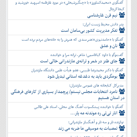
گفتگوی «محمدکشاورز» با «چنگیزشیخلی» در مورد غارقلعه اسپهبد خورشید و
کیجاکرچال
نیم قرن غارشناسی
پدر دانش محیط زیست ایران:
تفكر مديريت کشور بی‌سامان است
گفتگو با «حامدنبوی»؛هنرمندی که هنرش را به خانه‌های مردم برده است
نان و عشق
گفت‌وگو با داود کیاقاسمی؛ شاعر، ترانه سرا و خواننده
جای طنز در شعر و ترانه‌ی مازندرانی خالی است
گفتگو با دکتر محمدرضا طبیبی، عضو هیأت علمی دانشگاه مازندران
بومگردی باید به دغدغه استانی تبدیل شود
مدیرکل کتابخانه های عمومی مازندران:
نامزد انتخابات مجلس نیستم/ پرچمدار بسیاری از کارهای فرهنگی
در استان هستیم
گفتگو با خواننده پیشکسوت آهنگ های محلی، استاد علی طالبی
انار تی‌تی ره موندنه مه یار...
نوازنده تار و سه تار و آهنگساز مازندرانی:
تعصبات به موسیقی ما ضربه می زند