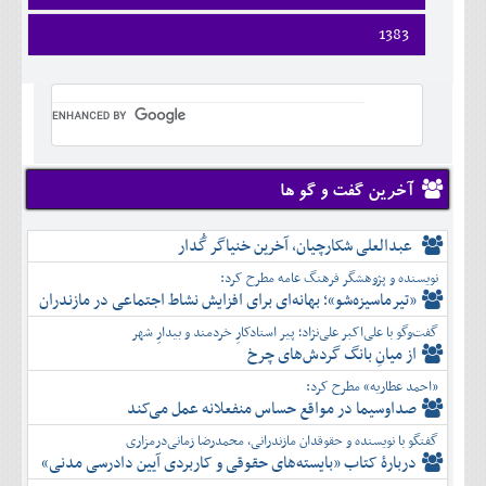
فروردين
1383
ارديبهشت
فروردين
خرداد
ارديبهشت
تير
خرداد
مرداد
تير
شهريور
مرداد
مهر
شهريور
آخرین گفت و گو ها
آبان
مهر
آذر
آبان
عبدالعلی شکارچیان، آخرین خنیاگر گُدار
دی
آذر
بهمن
نویسنده و پژوهشگر فرهنگ عامه مطرح کرد:
دی
اسفند
«تیرماسیزه‌شو»؛ بهانه‌ای برای افزایش نشاط اجتماعی در مازندران
بهمن
گفت‌وگو با علی‌اکبر علی‌نژاد؛ پیر استادکارِ خردمند و بیدارِ شهر
اسفند
از میانِ بانگ گردش‌های چرخ
«احمد عطاریه» مطرح کرد:
صداوسیما در مواقع حساس منفعلانه عمل می‌کند
گفتگو با نویسنده و حقوقدان مازندرانی، محمدرضا زمانی‌درمزاری
دربارۀ کتاب ”بایسته‌های حقوقی و کاربردی آیین دادرسی مدنی»