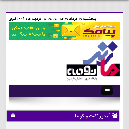
پنجشنبه 15 مرداد 1405-20:31-
14 فردينه ماه 1538 تبری
آرشیو
تماس با ما
آرشیو 'گفت و گو ها
وبلاگ