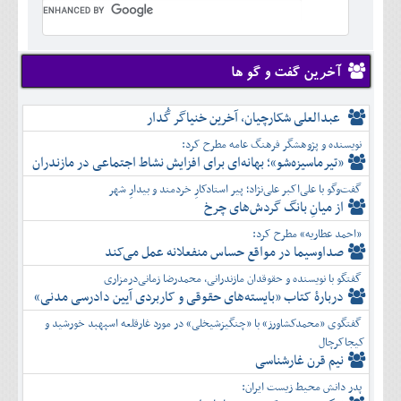
تير
شهريور
خرداد
مرداد
مهر
تير
شهريور
آبان
مرداد
مهر
آذر
شهريور
آخرین گفت و گو ها
آبان
دی
مهر
آذر
بهمن
آبان
عبدالعلی شکارچیان، آخرین خنیاگر گُدار
دی
اسفند
آذر
بهمن
نویسنده و پژوهشگر فرهنگ عامه مطرح کرد:
دی
اسفند
«تیرماسیزه‌شو»؛ بهانه‌ای برای افزایش نشاط اجتماعی در مازندران
بهمن
گفت‌وگو با علی‌اکبر علی‌نژاد؛ پیر استادکارِ خردمند و بیدارِ شهر
اسفند
از میانِ بانگ گردش‌های چرخ
«احمد عطاریه» مطرح کرد:
صداوسیما در مواقع حساس منفعلانه عمل می‌کند
گفتگو با نویسنده و حقوقدان مازندرانی، محمدرضا زمانی‌درمزاری
دربارۀ کتاب ”بایسته‌های حقوقی و کاربردی آیین دادرسی مدنی»
گفتگوی «محمدکشاورز» با «چنگیزشیخلی» در مورد غارقلعه اسپهبد خورشید و
کیجاکرچال
نیم قرن غارشناسی
پدر دانش محیط زیست ایران: