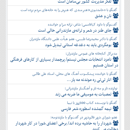
تفكر مديريت کشور بی‌سامان است
گفتگو با «حامدنبوی»؛هنرمندی که هنرش را به خانه‌های مردم برده است
نان و عشق
گفت‌وگو با داود کیاقاسمی؛ شاعر، ترانه سرا و خواننده
جای طنز در شعر و ترانه‌ی مازندرانی خالی است
گفتگو با دکتر محمدرضا طبیبی، عضو هیأت علمی دانشگاه مازندران
بومگردی باید به دغدغه استانی تبدیل شود
مدیرکل کتابخانه های عمومی مازندران:
نامزد انتخابات مجلس نیستم/ پرچمدار بسیاری از کارهای فرهنگی
در استان هستیم
گفتگو با خواننده پیشکسوت آهنگ های محلی، استاد علی طالبی
انار تی‌تی ره موندنه مه یار...
نوازنده تار و سه تار و آهنگساز مازندرانی:
تعصبات به موسیقی ما ضربه می زند
گفتگو با نویسنده کتاب 500روز با نیما
نیمه گمشده اسطوره شعر فارسی
عضو شورای شهر قائم‌شهر در گفت‌و‌گو با مازندنومه:
شهردار را به حاشیه برده اند/ برخی اعضای شورا در کار شهردار
دخالت می کنند