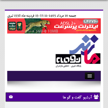
جمعه 16 مرداد 1405-22:11-
15 فردينه ماه 1538 تبری
آرشیو
تماس با ما
آرشیو 'گفت و گو ها
وبلاگ