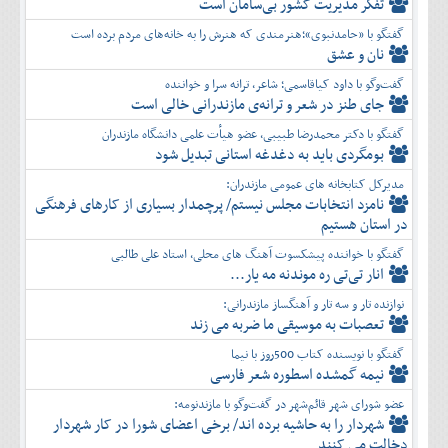
تفكر مديريت کشور بی‌سامان است
گفتگو با «حامدنبوی»؛هنرمندی که هنرش را به خانه‌های مردم برده است
نان و عشق
گفت‌وگو با داود کیاقاسمی؛ شاعر، ترانه سرا و خواننده
جای طنز در شعر و ترانه‌ی مازندرانی خالی است
گفتگو با دکتر محمدرضا طبیبی، عضو هیأت علمی دانشگاه مازندران
بومگردی باید به دغدغه استانی تبدیل شود
مدیرکل کتابخانه های عمومی مازندران:
نامزد انتخابات مجلس نیستم/ پرچمدار بسیاری از کارهای فرهنگی
در استان هستیم
گفتگو با خواننده پیشکسوت آهنگ های محلی، استاد علی طالبی
انار تی‌تی ره موندنه مه یار...
نوازنده تار و سه تار و آهنگساز مازندرانی:
تعصبات به موسیقی ما ضربه می زند
گفتگو با نویسنده کتاب 500روز با نیما
نیمه گمشده اسطوره شعر فارسی
عضو شورای شهر قائم‌شهر در گفت‌و‌گو با مازندنومه:
شهردار را به حاشیه برده اند/ برخی اعضای شورا در کار شهردار
دخالت می کنند