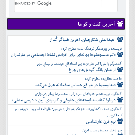
تير
شهريور
خرداد
مرداد
مهر
تير
شهريور
آبان
مرداد
مهر
آذر
شهريور
آخرین گفت و گو ها
آبان
دی
مهر
آذر
بهمن
آبان
عبدالعلی شکارچیان، آخرین خنیاگر گُدار
دی
اسفند
آذر
بهمن
نویسنده و پژوهشگر فرهنگ عامه مطرح کرد:
دی
اسفند
«تیرماسیزه‌شو»؛ بهانه‌ای برای افزایش نشاط اجتماعی در مازندران
بهمن
گفت‌وگو با علی‌اکبر علی‌نژاد؛ پیر استادکارِ خردمند و بیدارِ شهر
اسفند
از میانِ بانگ گردش‌های چرخ
«احمد عطاریه» مطرح کرد:
صداوسیما در مواقع حساس منفعلانه عمل می‌کند
گفتگو با نویسنده و حقوقدان مازندرانی، محمدرضا زمانی‌درمزاری
دربارۀ کتاب ”بایسته‌های حقوقی و کاربردی آیین دادرسی مدنی»
گفتگوی «محمدکشاورز» با «چنگیزشیخلی» در مورد غارقلعه اسپهبد خورشید و
کیجاکرچال
نیم قرن غارشناسی
پدر دانش محیط زیست ایران: