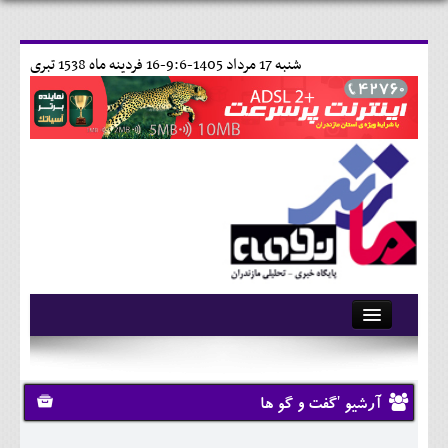
شنبه 17 مرداد 1405-9:6-
16 فردينه ماه 1538 تبری
آرشیو
تماس با ما
آرشیو 'گفت و گو ها
وبلاگ