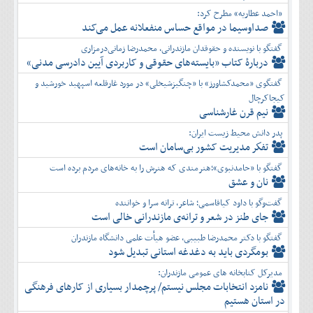
«احمد عطاریه» مطرح کرد:
صداوسیما در مواقع حساس منفعلانه عمل می‌کند
گفتگو با نویسنده و حقوقدان مازندرانی، محمدرضا زمانی‌درمزاری
دربارۀ کتاب ”بایسته‌های حقوقی و کاربردی آیین دادرسی مدنی»
گفتگوی «محمدکشاورز» با «چنگیزشیخلی» در مورد غارقلعه اسپهبد خورشید و
کیجاکرچال
نیم قرن غارشناسی
پدر دانش محیط زیست ایران:
تفكر مديريت کشور بی‌سامان است
گفتگو با «حامدنبوی»؛هنرمندی که هنرش را به خانه‌های مردم برده است
نان و عشق
گفت‌وگو با داود کیاقاسمی؛ شاعر، ترانه سرا و خواننده
جای طنز در شعر و ترانه‌ی مازندرانی خالی است
گفتگو با دکتر محمدرضا طبیبی، عضو هیأت علمی دانشگاه مازندران
بومگردی باید به دغدغه استانی تبدیل شود
مدیرکل کتابخانه های عمومی مازندران:
نامزد انتخابات مجلس نیستم/ پرچمدار بسیاری از کارهای فرهنگی
در استان هستیم