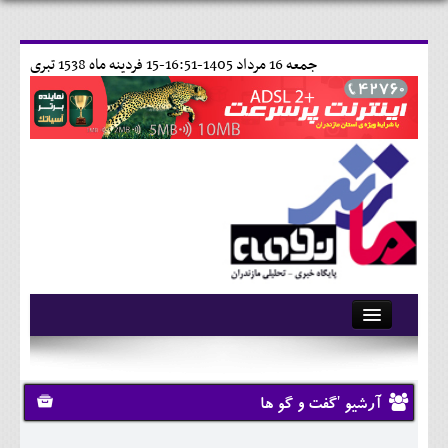
جمعه 16 مرداد 1405-16:51-
15 فردينه ماه 1538 تبری
آرشیو
تماس با ما
آرشیو 'گفت و گو ها
وبلاگ