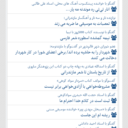
گفتگو با خواننده پیشکسوت آهنگ های محلی، استاد علی طالبی
انار تی‌تی ره موندنه مه یار...
نوازنده تار و سه تار و آهنگساز مازندرانی:
تعصبات به موسیقی ما ضربه می زند
گفتگو با نویسنده کتاب 500روز با نیما
نیمه گمشده اسطوره شعر فارسی
عضو شورای شهر قائم‌شهر در گفت‌و‌گو با مازندنومه:
شهردار را به حاشیه برده اند/ برخی اعضای شورا در کار شهردار
دخالت می کنند
گفتگو با اسدالله عمادی به بهانه چاپ دو کتاب این پژوهشگر ساروی
از تاریخ باستان تا شعر مازندرانی
گفت‌وگو با مولف کتاب «سردار سواد کوهی»
مشروطه‌خواهی با آزادی‌خواهی برابر نیست
گفتگو با استاد حجت الله حیدری سوادکوهی
ثبت است در کلام خدا احترام ما
گفتگو با «سبحان مهدی پور» خواننده موسیقی سنتی
ریشه ام این جاست
گفتگو با استاد احمد داداشی