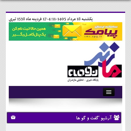
يکشنبه 18 مرداد 1405-4:11-
17 فردينه ماه 1538 تبری
آرشیو
تماس با ما
آرشیو 'گفت و گو ها
وبلاگ