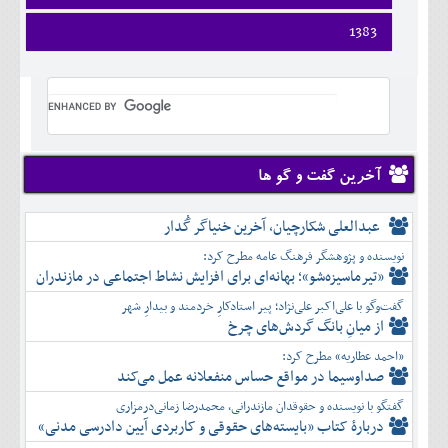
ارديبهشت
تير
فروردين
1383
خرداد
مرداد
ارديبهشت
تير
شهريور
فروردين
خرداد
مرداد
مهر
ارديبهشت
تير
شهريور
آبان
خرداد
مرداد
مهر
آذر
تير
شهريور
آبان
دی
مرداد
مهر
آذر
بهمن
شهريور
آخرین گفت و گو ها
آبان
دی
اسفند
مهر
آذر
بهمن
آبان
عبدالعلی شکارچیان، آخرین خنیاگر گُدار
دی
اسفند
آذر
بهمن
نویسنده و پژوهشگر فرهنگ عامه مطرح کرد:
دی
اسفند
«تیرماسیزه‌شو»؛ بهانه‌ای برای افزایش نشاط اجتماعی در مازندران
بهمن
گفت‌وگو با علی‌اکبر علی‌نژاد؛ پیر استادکارِ خردمند و بیدارِ شهر
اسفند
از میانِ بانگ گردش‌های چرخ
«احمد عطاریه» مطرح کرد:
صداوسیما در مواقع حساس منفعلانه عمل می‌کند
گفتگو با نویسنده و حقوقدان مازندرانی، محمدرضا زمانی‌درمزاری
دربارۀ کتاب ”بایسته‌های حقوقی و کاربردی آیین دادرسی مدنی»