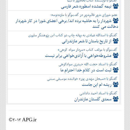
گفتگو با نویسنده کتاب 500روز با نیما
نیمه گمشده اسطوره شعر فارسی
عضو شورای شهر قائم‌شهر در گفت‌و‌گو با مازندنومه:
شهردار را به حاشیه برده اند/ برخی اعضای شورا در کار شهردار
دخالت می کنند
گفتگو با اسدالله عمادی به بهانه چاپ دو کتاب این پژوهشگر ساروی
از تاریخ باستان تا شعر مازندرانی
گفت‌وگو با مولف کتاب «سردار سواد کوهی»
مشروطه‌خواهی با آزادی‌خواهی برابر نیست
گفتگو با استاد حجت الله حیدری سوادکوهی
ثبت است در کلام خدا احترام ما
گفتگو با «سبحان مهدی پور» خواننده موسیقی سنتی
ریشه ام این جاست
گفتگو با استاد احمد داداشی
سعدی گلستان مازندران
©2013 APG.ir