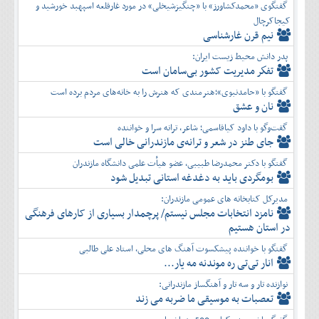
گفتگوی «محمدکشاورز» با «چنگیزشیخلی» در مورد غارقلعه اسپهبد خورشید و
کیجاکرچال
نیم قرن غارشناسی
پدر دانش محیط زیست ایران:
تفكر مديريت کشور بی‌سامان است
گفتگو با «حامدنبوی»؛هنرمندی که هنرش را به خانه‌های مردم برده است
نان و عشق
گفت‌وگو با داود کیاقاسمی؛ شاعر، ترانه سرا و خواننده
جای طنز در شعر و ترانه‌ی مازندرانی خالی است
گفتگو با دکتر محمدرضا طبیبی، عضو هیأت علمی دانشگاه مازندران
بومگردی باید به دغدغه استانی تبدیل شود
مدیرکل کتابخانه های عمومی مازندران:
نامزد انتخابات مجلس نیستم/ پرچمدار بسیاری از کارهای فرهنگی
در استان هستیم
گفتگو با خواننده پیشکسوت آهنگ های محلی، استاد علی طالبی
انار تی‌تی ره موندنه مه یار...
نوازنده تار و سه تار و آهنگساز مازندرانی:
تعصبات به موسیقی ما ضربه می زند