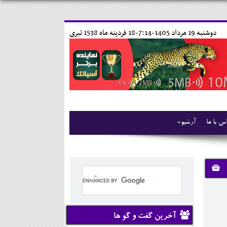
دوشنبه 19 مرداد 1405-7:14-
18 فردينه ماه 1538 تبری
س با ما
آرشیو
آخرین گفت و گو ها