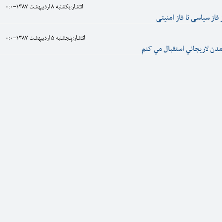
انتشار:يکشنبه 8 ارديبهشت 1387-0:0
 فاز سياسی تا فاز امنيتی
انتشار:پنجشنبه 5 ارديبهشت 1387-0:0
مدن لاريجاني استقبال مي کنم