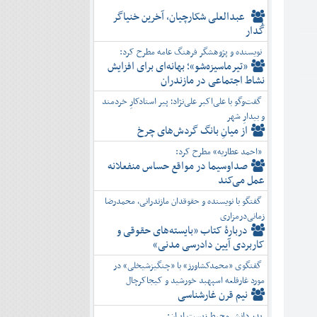
عبدالعلی شکارچیان، آخرین خنیاگر
گُدار
نویسنده و پژوهشگر فرهنگ عامه مطرح کرد:
«تیرماسیزه‌شو»؛ بهانه‌ای برای افزایش
نشاط اجتماعی در مازندران
گفت‌وگو با علی‌اکبر علی‌نژاد؛ پیر استادکارِ خردمند
و بیدارِ شهر
از میانِ بانگ گردش‌های چرخ
«احمد عطاریه» مطرح کرد:
صداوسیما در مواقع حساس منفعلانه
عمل می‌کند
گفتگو با نویسنده و حقوقدان مازندرانی، محمدرضا
زمانی‌درمزاری
دربارۀ کتاب ”بایسته‌های حقوقی و
کاربردی آیین دادرسی مدنی»
گفتگوی «محمدکشاورز» با «چنگیزشیخلی» در
مورد غارقلعه اسپهبد خورشید و کیجاکرچال
نیم قرن غارشناسی
پدر دانش محیط زیست ایران: