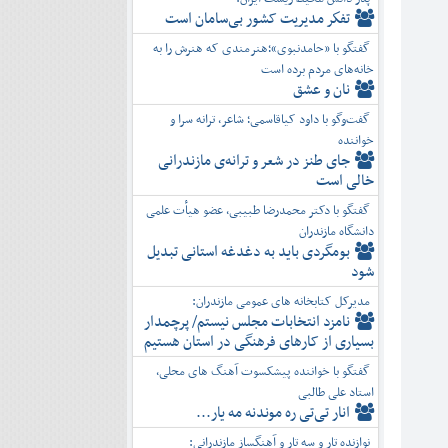
تفكر مديريت کشور بی‌سامان است
گفتگو با «حامدنبوی»؛هنرمندی که هنرش را به
خانه‌های مردم برده است
نان و عشق
گفت‌وگو با داود کیاقاسمی؛ شاعر، ترانه سرا و
خواننده
جای طنز در شعر و ترانه‌ی مازندرانی
خالی است
گفتگو با دکتر محمدرضا طبیبی، عضو هیأت علمی
دانشگاه مازندران
بومگردی باید به دغدغه استانی تبدیل
شود
مدیرکل کتابخانه های عمومی مازندران:
نامزد انتخابات مجلس نیستم/ پرچمدار
بسیاری از کارهای فرهنگی در استان هستیم
گفتگو با خواننده پیشکسوت آهنگ های محلی،
استاد علی طالبی
انار تی‌تی ره موندنه مه یار...
نوازنده تار و سه تار و آهنگساز مازندرانی: