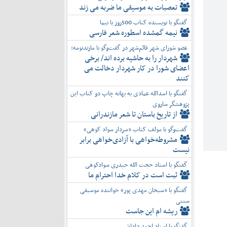
تعصبات به موسیقی ما ضربه می زند
گفتگو با نویسنده کتاب 500روز با نیما
نیمه گمشده اسطوره شعر فارسی
عضو شورای شهر قائم‌شهر در گفت‌و‌گو با مازندنومه:
شهردار را به حاشیه برده اند/ برخی
اعضای شورا در کار شهردار دخالت می
کنند
گفتگو با اسدالله عمادی به بهانه چاپ دو کتاب این
پژوهشگر ساروی
از تاریخ باستان تا شعر مازندرانی
گفت‌وگو با مولف کتاب «سردار سواد کوهی»
مشروطه‌خواهی با آزادی‌خواهی برابر
نیست
گفتگو با استاد حجت الله حیدری سوادکوهی
ثبت است در کلام خدا احترام ما
گفتگو با «سبحان مهدی پور» خواننده موسیقی
سنتی
ریشه ام این جاست
گفتگو با استاد احمد داداشی