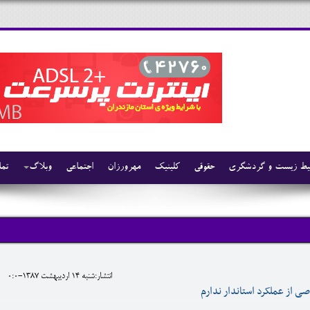
ط زیست و گردشگری
حقوقی
کلینیک
مهرورزان
اجتماعی
وبلاگ
تما
انتشار:شنبه 14 ارديبهشت 1387-0:0
صی از عملکرد استاندار ندارم