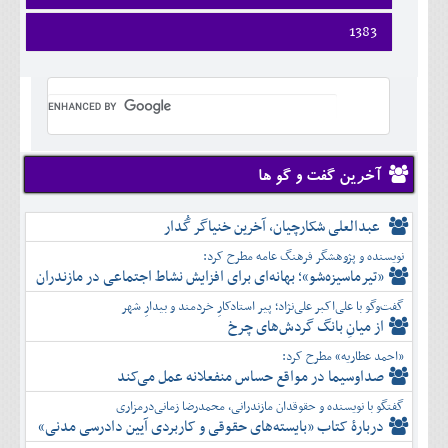
ارديبهشت
تير
فروردين
1383
خرداد
مرداد
ارديبهشت
تير
شهريور
فروردين
خرداد
مرداد
مهر
ارديبهشت
تير
شهريور
آبان
خرداد
مرداد
مهر
آذر
تير
شهريور
آبان
دی
مرداد
مهر
آذر
بهمن
شهريور
آخرین گفت و گو ها
آبان
دی
اسفند
مهر
آذر
بهمن
آبان
عبدالعلی شکارچیان، آخرین خنیاگر گُدار
دی
اسفند
آذر
بهمن
نویسنده و پژوهشگر فرهنگ عامه مطرح کرد:
دی
اسفند
«تیرماسیزه‌شو»؛ بهانه‌ای برای افزایش نشاط اجتماعی در مازندران
بهمن
گفت‌وگو با علی‌اکبر علی‌نژاد؛ پیر استادکارِ خردمند و بیدارِ شهر
اسفند
از میانِ بانگ گردش‌های چرخ
«احمد عطاریه» مطرح کرد:
صداوسیما در مواقع حساس منفعلانه عمل می‌کند
گفتگو با نویسنده و حقوقدان مازندرانی، محمدرضا زمانی‌درمزاری
دربارۀ کتاب ”بایسته‌های حقوقی و کاربردی آیین دادرسی مدنی»