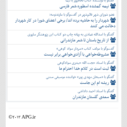
گفتگو با نویسنده کتاب 500روز با نیما
نیمه گمشده اسطوره شعر فارسی
عضو شورای شهر قائم‌شهر در گفت‌و‌گو با مازندنومه:
شهردار را به حاشیه برده اند/ برخی اعضای شورا در کار شهردار
دخالت می کنند
گفتگو با اسدالله عمادی به بهانه چاپ دو کتاب این پژوهشگر ساروی
از تاریخ باستان تا شعر مازندرانی
گفت‌وگو با مولف کتاب «سردار سواد کوهی»
مشروطه‌خواهی با آزادی‌خواهی برابر نیست
گفتگو با استاد حجت الله حیدری سوادکوهی
ثبت است در کلام خدا احترام ما
گفتگو با «سبحان مهدی پور» خواننده موسیقی سنتی
ریشه ام این جاست
گفتگو با استاد احمد داداشی
سعدی گلستان مازندران
©2013 APG.ir