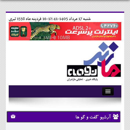
شنبه 17 مرداد 1405-12:41-
16 فردينه ماه 1538 تبری
آرشیو
تماس با ما
آرشیو 'گفت و گو ها
وبلاگ