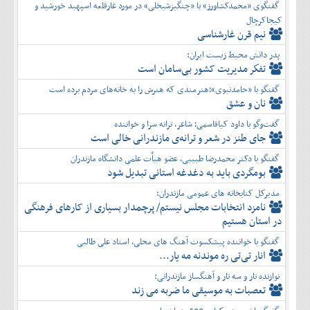
گفتگوی «محمدکشاورز» با «چنگیزشیخلی» در مورد غارقلعه اسپهبد خورشید و
کیجاکرچال
نیم قرن غارشناسی
پدر دانش محیط زیست ایران:
تفكر مديريت کشور بی‌سامان است
گفتگو با «حامدنبوی»؛هنرمندی که هنرش را به خانه‌های مردم برده است
نان و عشق
گفت‌وگو با داود کیاقاسمی؛ شاعر، ترانه سرا و خواننده
جای طنز در شعر و ترانه‌ی مازندرانی خالی است
گفتگو با دکتر محمدرضا طبیبی، عضو هیأت علمی دانشگاه مازندران
بومگردی باید به دغدغه استانی تبدیل شود
مدیرکل کتابخانه های عمومی مازندران:
نامزد انتخابات مجلس نیستم/ پرچمدار بسیاری از کارهای فرهنگی
در استان هستیم
گفتگو با خواننده پیشکسوت آهنگ های محلی، استاد علی طالبی
انار تی‌تی ره موندنه مه یار...
نوازنده تار و سه تار و آهنگساز مازندرانی:
تعصبات به موسیقی ما ضربه می زند