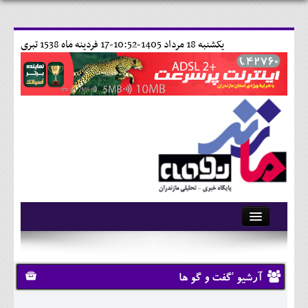
يکشنبه 18 مرداد 1405-10:52-
17 فردينه ماه 1538 تبری
آرشیو
تماس با ما
آرشیو 'گفت و گو ها
وبلاگ