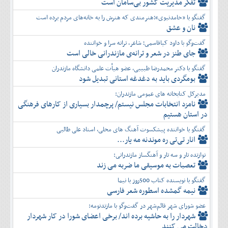
تفكر مديريت کشور بی‌سامان است
گفتگو با «حامدنبوی»؛هنرمندی که هنرش را به خانه‌های مردم برده است
نان و عشق
گفت‌وگو با داود کیاقاسمی؛ شاعر، ترانه سرا و خواننده
جای طنز در شعر و ترانه‌ی مازندرانی خالی است
گفتگو با دکتر محمدرضا طبیبی، عضو هیأت علمی دانشگاه مازندران
بومگردی باید به دغدغه استانی تبدیل شود
مدیرکل کتابخانه های عمومی مازندران:
نامزد انتخابات مجلس نیستم/ پرچمدار بسیاری از کارهای فرهنگی
در استان هستیم
گفتگو با خواننده پیشکسوت آهنگ های محلی، استاد علی طالبی
انار تی‌تی ره موندنه مه یار...
نوازنده تار و سه تار و آهنگساز مازندرانی:
تعصبات به موسیقی ما ضربه می زند
گفتگو با نویسنده کتاب 500روز با نیما
نیمه گمشده اسطوره شعر فارسی
عضو شورای شهر قائم‌شهر در گفت‌و‌گو با مازندنومه:
شهردار را به حاشیه برده اند/ برخی اعضای شورا در کار شهردار
دخالت می کنند