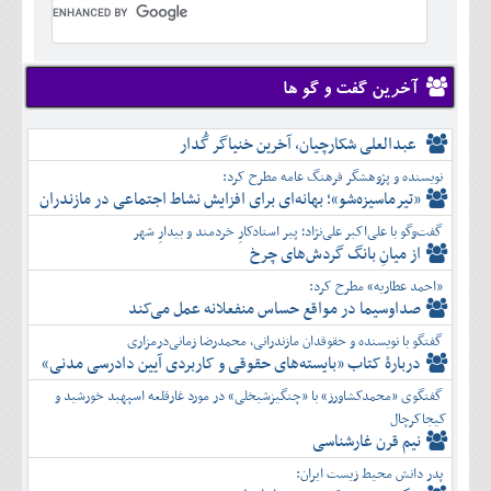
تير
شهريور
آبان
دی
خرداد
مرداد
مهر
آذر
بهمن
تير
شهريور
آبان
دی
اسفند
مرداد
مهر
آذر
بهمن
شهريور
آخرین گفت و گو ها
آبان
دی
اسفند
مهر
آذر
بهمن
آبان
عبدالعلی شکارچیان، آخرین خنیاگر گُدار
دی
اسفند
آذر
بهمن
نویسنده و پژوهشگر فرهنگ عامه مطرح کرد:
دی
اسفند
«تیرماسیزه‌شو»؛ بهانه‌ای برای افزایش نشاط اجتماعی در مازندران
بهمن
گفت‌وگو با علی‌اکبر علی‌نژاد؛ پیر استادکارِ خردمند و بیدارِ شهر
اسفند
از میانِ بانگ گردش‌های چرخ
«احمد عطاریه» مطرح کرد:
صداوسیما در مواقع حساس منفعلانه عمل می‌کند
گفتگو با نویسنده و حقوقدان مازندرانی، محمدرضا زمانی‌درمزاری
دربارۀ کتاب ”بایسته‌های حقوقی و کاربردی آیین دادرسی مدنی»
گفتگوی «محمدکشاورز» با «چنگیزشیخلی» در مورد غارقلعه اسپهبد خورشید و
کیجاکرچال
نیم قرن غارشناسی
پدر دانش محیط زیست ایران: