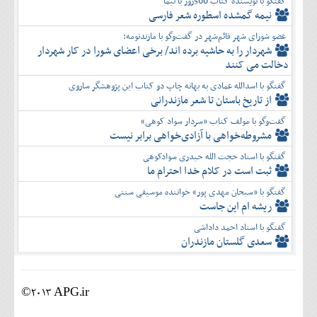
گفتگو با نویسنده کتاب 500روز با نیما
نیمه گمشده اسطوره شعر فارسی
عضو شورای شهر قائم‌شهر در گفت‌و‌گو با مازندنومه:
شهردار را به حاشیه برده اند/ برخی اعضای شورا در کار شهردار
دخالت می کنند
گفتگو با اسدالله عمادی به بهانه چاپ دو کتاب این پژوهشگر ساروی
از تاریخ باستان تا شعر مازندرانی
گفت‌وگو با مولف کتاب «سردار سواد کوهی»
مشروطه‌خواهی با آزادی‌خواهی برابر نیست
گفتگو با استاد حجت الله حیدری سوادکوهی
ثبت است در کلام خدا احترام ما
گفتگو با «سبحان مهدی پور» خواننده موسیقی سنتی
ریشه ام این جاست
گفتگو با استاد احمد داداشی
سعدی گلستان مازندران
©2013 APG.ir