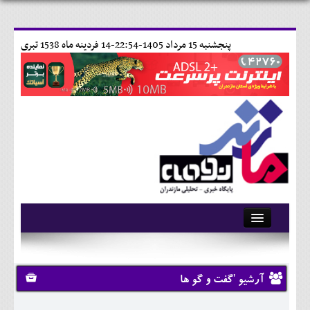
پنجشنبه 15 مرداد 1405-22:54-
14 فردينه ماه 1538 تبری
آرشیو
تماس با ما
آرشیو 'گفت و گو ها
وبلاگ