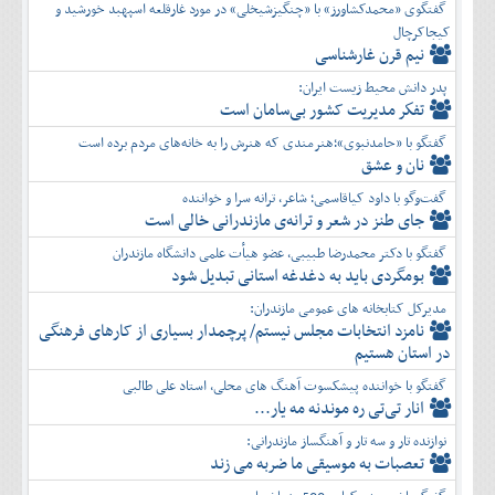
گفتگوی «محمدکشاورز» با «چنگیزشیخلی» در مورد غارقلعه اسپهبد خورشید و
کیجاکرچال
نیم قرن غارشناسی
پدر دانش محیط زیست ایران:
تفكر مديريت کشور بی‌سامان است
گفتگو با «حامدنبوی»؛هنرمندی که هنرش را به خانه‌های مردم برده است
نان و عشق
گفت‌وگو با داود کیاقاسمی؛ شاعر، ترانه سرا و خواننده
جای طنز در شعر و ترانه‌ی مازندرانی خالی است
گفتگو با دکتر محمدرضا طبیبی، عضو هیأت علمی دانشگاه مازندران
بومگردی باید به دغدغه استانی تبدیل شود
مدیرکل کتابخانه های عمومی مازندران:
نامزد انتخابات مجلس نیستم/ پرچمدار بسیاری از کارهای فرهنگی
در استان هستیم
گفتگو با خواننده پیشکسوت آهنگ های محلی، استاد علی طالبی
انار تی‌تی ره موندنه مه یار...
نوازنده تار و سه تار و آهنگساز مازندرانی:
تعصبات به موسیقی ما ضربه می زند