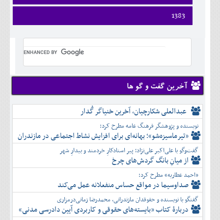
ارديبهشت
تير
شهريور
فروردين
1383
خرداد
مرداد
مهر
ارديبهشت
تير
شهريور
آبان
فروردين
خرداد
مرداد
مهر
آذر
ارديبهشت
تير
شهريور
آبان
دی
خرداد
مرداد
مهر
آذر
بهمن
تير
شهريور
آبان
دی
اسفند
مرداد
مهر
آذر
بهمن
شهريور
آخرین گفت و گو ها
آبان
دی
اسفند
مهر
آذر
بهمن
آبان
عبدالعلی شکارچیان، آخرین خنیاگر گُدار
دی
اسفند
آذر
بهمن
نویسنده و پژوهشگر فرهنگ عامه مطرح کرد:
دی
اسفند
«تیرماسیزه‌شو»؛ بهانه‌ای برای افزایش نشاط اجتماعی در مازندران
بهمن
گفت‌وگو با علی‌اکبر علی‌نژاد؛ پیر استادکارِ خردمند و بیدارِ شهر
اسفند
از میانِ بانگ گردش‌های چرخ
«احمد عطاریه» مطرح کرد:
صداوسیما در مواقع حساس منفعلانه عمل می‌کند
گفتگو با نویسنده و حقوقدان مازندرانی، محمدرضا زمانی‌درمزاری
دربارۀ کتاب ”بایسته‌های حقوقی و کاربردی آیین دادرسی مدنی»